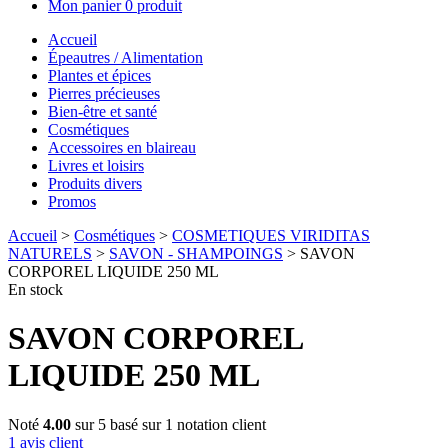
Mon panier
0 produit
Accueil
Épeautres / Alimentation
Plantes et épices
Pierres précieuses
Bien-être et santé
Cosmétiques
Accessoires en blaireau
Livres et loisirs
Produits divers
Promos
Accueil
>
Cosmétiques
>
COSMETIQUES VIRIDITAS
NATURELS
>
SAVON - SHAMPOINGS
> SAVON
CORPOREL LIQUIDE 250 ML
En stock
SAVON CORPOREL
LIQUIDE 250 ML
Noté
4.00
sur 5 basé sur
1
notation client
1
avis client