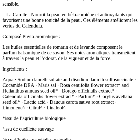
sensible.
– La Carotte : Nourrit la peau en bêta-carotène et antioxydants qui
favorisent une bonne tonicité de la peau. Ces éléments améliorent les
vertus du Calendula.
Composé Phyto-aromatique :
Les huiles essentielles de romarin et de lavande composent le
parfum balsamique de ce savon. Ses notes aromatiques transmettent,
à travers la peau et l’odorat, de la vigueur et de la force.
Ingrédients :
Aqua · Sodium laureth sulfate and disodium laureth sulfosuccinate ·
Cocamide DEA · Maris sal · Rosa centifolia flower extract* and
Helianthus annuus seed oil* · Borago officinalis extract* ·
Calendula officinalis flower extract* · Parfum* · Corylus avellana
seed oil* · Lactic acid · Daucus carota sativa root extract ·
Limonene^ · Citral^ · Linalool^
*issu de l’agriculture biologique
°issu de cueillette sauvage
^issu d’huiles essentielles naturelles