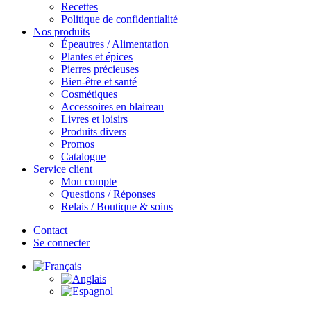
Recettes
Politique de confidentialité
Nos produits
Épeautres / Alimentation
Plantes et épices
Pierres précieuses
Bien-être et santé
Cosmétiques
Accessoires en blaireau
Livres et loisirs
Produits divers
Promos
Catalogue
Service client
Mon compte
Questions / Réponses
Relais / Boutique & soins
Contact
Se connecter