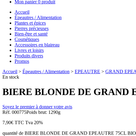
Mon panier
0 produit
Accueil
Épeautres / Alimentation
Plantes et épices
Pierres précieuses
Bien-être et santé
Cosmétiques
Accessoires en blaireau
Livres et loisirs
Produits divers
Promos
Accueil
>
Épeautres / Alimentation
>
EPEAUTRE
>
GRAND EPE
En stock
BIERE BLONDE DE GRAND E
Soyez le premier à donner votre avis
Réf. 000775
Poids brut: 1290g
7,90
€
TTC
Tva 20%
quantité de BIERE BLONDE DE GRAND EPEAUTRE 75CL BIO