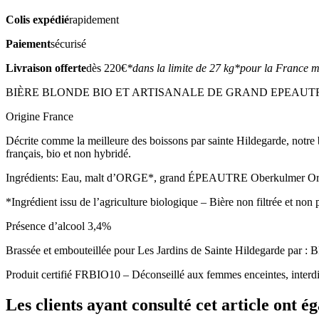
Colis expédié
rapidement
Paiement
sécurisé
Livraison offerte
dès 220€
*dans la limite de 27 kg
*pour la France m
BIÈRE BLONDE BIO ET ARTISANALE DE GRAND EPEAUTRE 
Origine France
Décrite comme la meilleure des boissons par sainte Hildegarde, notre b
français, bio et non hybridé.
Ingrédients: Eau, malt d’ORGE*, grand ÉPEAUTRE Oberkulmer Origi
*Ingrédient issu de l’agriculture biologique – Bière non filtrée et non p
Présence d’alcool 3,4%
Brassée et embouteillée pour Les Jardins de Sainte Hildegar
Produit certifié FRBIO10 – Déconseillé aux femmes enceintes, interdi
Les clients ayant consulté cet article ont 