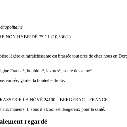
étropolitaine
NON HYBRIDÉ 75 CL (10,53€/L)
ière légère et rafraîchissante est brassée tout près de chez nous en Dor
ne France*, houblon*, levures*, sucre de canne*.
asteurisée, garder la bouteille droite.
de par : BRASSERIE LA NÒVÉ 24100 – BERGERAC – FRANCE
t aux mineurs. L’abus d’alcool est dangereux pour la santé.
également regardé