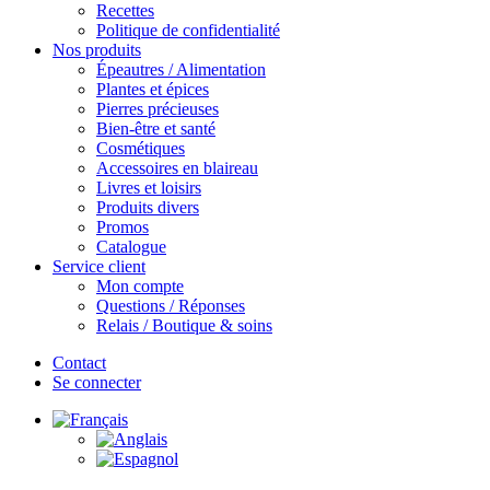
Recettes
Politique de confidentialité
Nos produits
Épeautres / Alimentation
Plantes et épices
Pierres précieuses
Bien-être et santé
Cosmétiques
Accessoires en blaireau
Livres et loisirs
Produits divers
Promos
Catalogue
Service client
Mon compte
Questions / Réponses
Relais / Boutique & soins
Contact
Se connecter