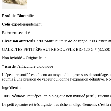
Produits Bio
certifiés
Colis expédié
rapidement
Paiement
sécurisé
Livraison offerte
dès 220€
*dans la limite de 27 kg
*pour la France m
GALETTES PETIT ÉPEAUTRE SOUFFLE BIO 120 G * (32.50€ /
Non hybridé – Origine Italie
* issu de l’agriculture biologique
L’épeautre soufflé est obtenu au moyen d’un processus de soufflage, en p
soumis à une pression de vapeur qui donne l’expansion définitive. Nous
Ingrédients :
100% véritable Petit épeautre biologique non hybridé perlé (Triticum
Le petit épeautre est très digeste, très riche en oligo-éléments, c’est