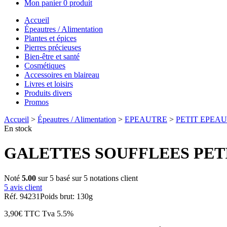
Mon panier
0 produit
Accueil
Épeautres / Alimentation
Plantes et épices
Pierres précieuses
Bien-être et santé
Cosmétiques
Accessoires en blaireau
Livres et loisirs
Produits divers
Promos
Accueil
>
Épeautres / Alimentation
>
EPEAUTRE
>
PETIT EPEAU
En stock
GALETTES SOUFFLEES PETI
Noté
5.00
sur 5 basé sur
5
notations client
5
avis client
Réf. 94231
Poids brut: 130g
3,90
€
TTC
Tva 5.5%