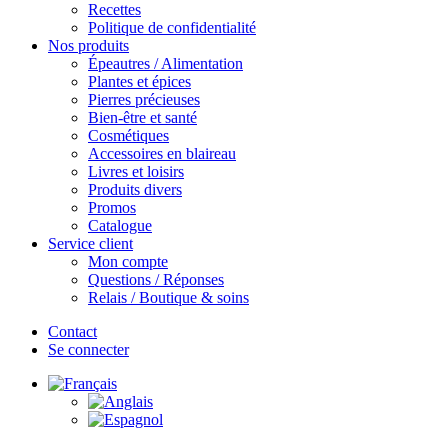
Recettes
Politique de confidentialité
Nos produits
Épeautres / Alimentation
Plantes et épices
Pierres précieuses
Bien-être et santé
Cosmétiques
Accessoires en blaireau
Livres et loisirs
Produits divers
Promos
Catalogue
Service client
Mon compte
Questions / Réponses
Relais / Boutique & soins
Contact
Se connecter