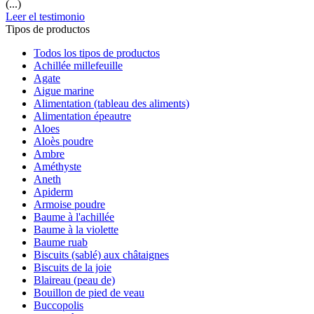
(...)
Leer el testimonio
Tipos de productos
Todos los tipos de productos
Achillée millefeuille
Agate
Aigue marine
Alimentation (tableau des aliments)
Alimentation épeautre
Aloes
Aloès poudre
Ambre
Améthyste
Aneth
Apiderm
Armoise poudre
Baume à l'achillée
Baume à la violette
Baume ruab
Biscuits (sablé) aux châtaignes
Biscuits de la joie
Blaireau (peau de)
Bouillon de pied de veau
Buccopolis