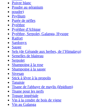
Poivre blanc
Poudre au géranium
poudre)
Psyllium
Purée de nèfles
Pyrèthre
Pyrèthre d'Afrique
Pyrèthre, Serpolet, Galanga, Hysope
Raifort
Sardonyx
Sauge
Sels (de Gérande aux herbes, de l’Himalaya)
Semelles de blaireau
Serpolet
Shampoing à la rose
Shampoing à la sauge
Sivesan
Stick à lèvre à la propolis
Tanaisie
Tisane de l'abbaye de maylis (lépidium)
Tisane pour les nerfs
Topaze impériale
Vin à la cendre de bois de vigne
Vin au Galanga