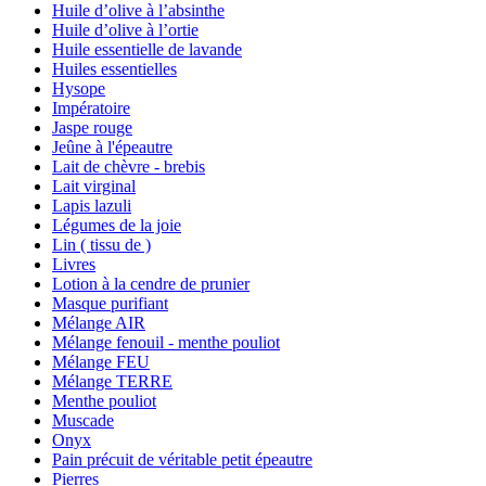
Huile d’olive à l’absinthe
Huile d’olive à l’ortie
Huile essentielle de lavande
Huiles essentielles
Hysope
Impératoire
Jaspe rouge
Jeûne à l'épeautre
Lait de chèvre - brebis
Lait virginal
Lapis lazuli
Légumes de la joie
Lin ( tissu de )
Livres
Lotion à la cendre de prunier
Masque purifiant
Mélange AIR
Mélange fenouil - menthe pouliot
Mélange FEU
Mélange TERRE
Menthe pouliot
Muscade
Onyx
Pain précuit de véritable petit épeautre
Pierres