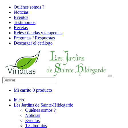
Quiénes somos ?
Noticias
Eventos
Testimonios
Recetas
Relés / tiendas y terapeutas
Preguntas / Respuestas
Descargar el catálogo
Mi carrito
0 producto
Inicio
Les Jardins de Sainte-Hildegarde
Quiénes somos ?
Noticias
Eventos
Testimonios