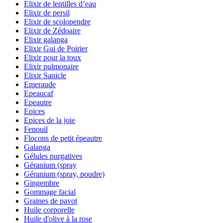
Elixir de lentilles d’eau
Elixir de persil
Elixir de scolopendre
Elixir de Zédoaire
Elixir galanga
Elixir Gui de Poirier
Elixir pour la toux
Elixir pulmonaire
Elixir Sanicle
Emeraude
Epeaucaf
Epeautre
Epices
Epices de la joie
Fenouil
Flocons de petit épeautre
Galanga
Gélules purgatives
Géranium (spray
Géranium (spray, poudre)
Gingembre
Gommage facial
Graines de pavot
Huile corporelle
Huile d'olive à la rose