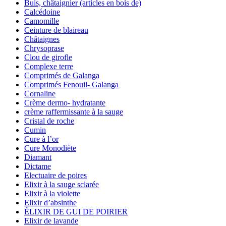
Buis, châtaignier (articles en bois de)
Calcédoine
Camomille
Ceinture de blaireau
Châtaignes
Chrysoprase
Clou de girofle
Complexe terre
Comprimés de Galanga
Comprimés Fenouil- Galanga
Cornaline
Crème dermo- hydratante
crème raffermissante à la sauge
Cristal de roche
Cumin
Cure à l’or
Cure Monodiète
Diamant
Dictame
Electuaire de poires
Elixir à la sauge sclarée
Elixir à la violette
Elixir d’absinthe
ÉLIXIR DE GUI DE POIRIER
Elixir de lavande