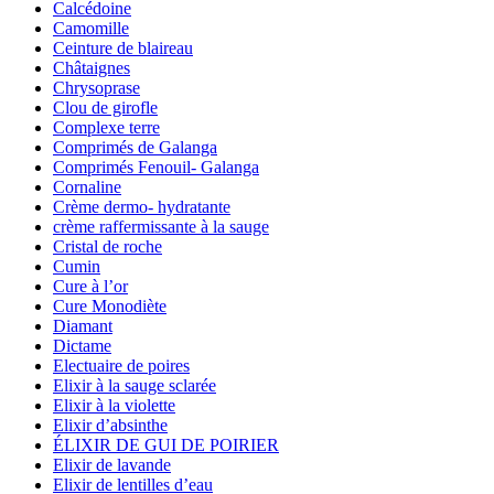
Calcédoine
Camomille
Ceinture de blaireau
Châtaignes
Chrysoprase
Clou de girofle
Complexe terre
Comprimés de Galanga
Comprimés Fenouil- Galanga
Cornaline
Crème dermo- hydratante
crème raffermissante à la sauge
Cristal de roche
Cumin
Cure à l’or
Cure Monodiète
Diamant
Dictame
Electuaire de poires
Elixir à la sauge sclarée
Elixir à la violette
Elixir d’absinthe
ÉLIXIR DE GUI DE POIRIER
Elixir de lavande
Elixir de lentilles d’eau