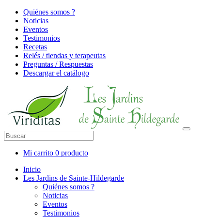
Quiénes somos ?
Noticias
Eventos
Testimonios
Recetas
Relés / tiendas y terapeutas
Preguntas / Respuestas
Descargar el catálogo
Mi carrito
0 producto
Inicio
Les Jardins de Sainte-Hildegarde
Quiénes somos ?
Noticias
Eventos
Testimonios