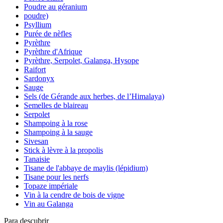
Poudre au géranium
poudre)
Psyllium
Purée de nèfles
Pyrèthre
Pyrèthre d'Afrique
Pyrèthre, Serpolet, Galanga, Hysope
Raifort
Sardonyx
Sauge
Sels (de Gérande aux herbes, de l’Himalaya)
Semelles de blaireau
Serpolet
Shampoing à la rose
Shampoing à la sauge
Sivesan
Stick à lèvre à la propolis
Tanaisie
Tisane de l'abbaye de maylis (lépidium)
Tisane pour les nerfs
Topaze impériale
Vin à la cendre de bois de vigne
Vin au Galanga
Para descubrir