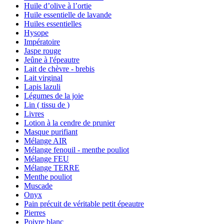
Huile d’olive à l’ortie
Huile essentielle de lavande
Huiles essentielles
Hysope
Impératoire
Jaspe rouge
Jeûne à l'épeautre
Lait de chèvre - brebis
Lait virginal
Lapis lazuli
Légumes de la joie
Lin ( tissu de )
Livres
Lotion à la cendre de prunier
Masque purifiant
Mélange AIR
Mélange fenouil - menthe pouliot
Mélange FEU
Mélange TERRE
Menthe pouliot
Muscade
Onyx
Pain précuit de véritable petit épeautre
Pierres
Poivre blanc