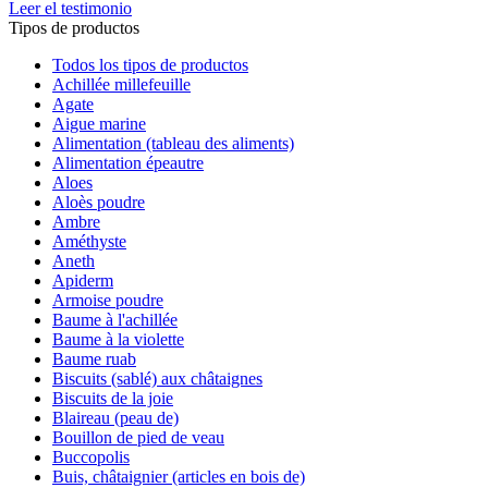
Leer el testimonio
Tipos de productos
Todos los tipos de productos
Achillée millefeuille
Agate
Aigue marine
Alimentation (tableau des aliments)
Alimentation épeautre
Aloes
Aloès poudre
Ambre
Améthyste
Aneth
Apiderm
Armoise poudre
Baume à l'achillée
Baume à la violette
Baume ruab
Biscuits (sablé) aux châtaignes
Biscuits de la joie
Blaireau (peau de)
Bouillon de pied de veau
Buccopolis
Buis, châtaignier (articles en bois de)