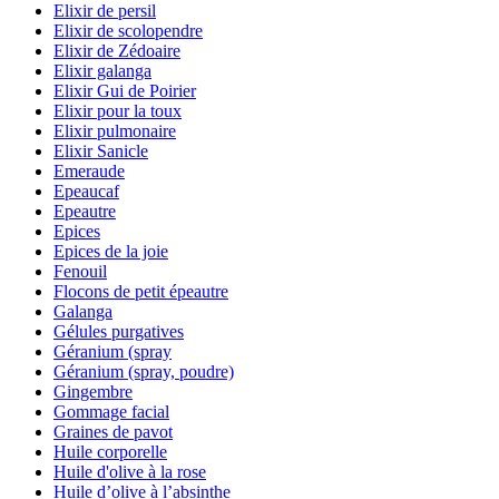
Elixir de persil
Elixir de scolopendre
Elixir de Zédoaire
Elixir galanga
Elixir Gui de Poirier
Elixir pour la toux
Elixir pulmonaire
Elixir Sanicle
Emeraude
Epeaucaf
Epeautre
Epices
Epices de la joie
Fenouil
Flocons de petit épeautre
Galanga
Gélules purgatives
Géranium (spray
Géranium (spray, poudre)
Gingembre
Gommage facial
Graines de pavot
Huile corporelle
Huile d'olive à la rose
Huile d’olive à l’absinthe