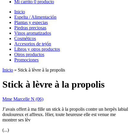
Mi carrito
0 producto
Inicio
Espelta / Alimentación
Plantas y especias
Piedras preciosas
Vinos aromatizados
Cosméticos
Accesorios de tejón
Libros y otros productos
Otros productos
Promociones
Inicio
»
Stick à lèvre à la propolis
Stick à lèvre à la propolis
Mme Marcelle N (06)
J’avais offert à ma fille un stick à la propolis contre un herpès labial
douloureux et affreux. Hier, toute heureuse elle est venue me
montrer ses lèv
(...)