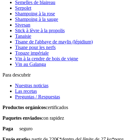
Semelles de blaireau
Serpolet
Shampoing à la rose
Shampoing à la sauge
Sivesan
Stick à lèvre à la propolis
Tanaisie
Tisane de l'abbaye de maylis (lépidium)
Tisane pour les nerfs
Topaze impériale
Vin à la cendre de bois de vigne
Vin au Galanga
Para descubrir
Nuestras noticias
Las recetas
Preguntas / Respuestas
Productos orgánicos
certificados
Paquetes enviados
con rapidez
Paga
seguro
Envío gratis
a partir de 220€
*dentro del límite de 27 kg
*para