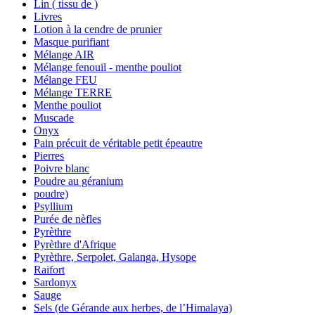
Lin ( tissu de )
Livres
Lotion à la cendre de prunier
Masque purifiant
Mélange AIR
Mélange fenouil - menthe pouliot
Mélange FEU
Mélange TERRE
Menthe pouliot
Muscade
Onyx
Pain précuit de véritable petit épeautre
Pierres
Poivre blanc
Poudre au géranium
poudre)
Psyllium
Purée de nèfles
Pyrèthre
Pyrèthre d'Afrique
Pyrèthre, Serpolet, Galanga, Hysope
Raifort
Sardonyx
Sauge
Sels (de Gérande aux herbes, de l’Himalaya)