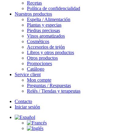
Recetas
Política de confidencialidad
Nuestros productos
Espelta / Alimentación
Plantas y especias
Piedras preciosas
Vinos aromatizados
Cosméticos
Accesorios de tejón
Libros y otros productos
Otros productos
Promociones
Catálogo
Service client
Mon compte
Preguntas / Respuestas
Relés / Tiendas y terapeutas
Contacto
Iniciar sesión