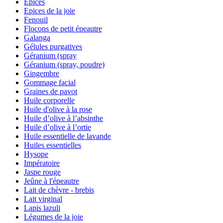
Epices
Epices de la joie
Fenouil
Flocons de petit épeautre
Galanga
Gélules purgatives
Géranium (spray
Géranium (spray, poudre)
Gingembre
Gommage facial
Graines de pavot
Huile corporelle
Huile d'olive à la rose
Huile d’olive à l’absinthe
Huile d’olive à l’ortie
Huile essentielle de lavande
Huiles essentielles
Hysope
Impératoire
Jaspe rouge
Jeûne à l'épeautre
Lait de chèvre - brebis
Lait virginal
Lapis lazuli
Légumes de la joie