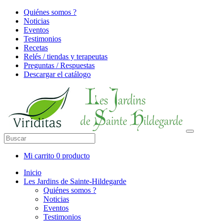
Quiénes somos ?
Noticias
Eventos
Testimonios
Recetas
Relés / tiendas y terapeutas
Preguntas / Respuestas
Descargar el catálogo
Mi carrito
0 producto
Inicio
Les Jardins de Sainte-Hildegarde
Quiénes somos ?
Noticias
Eventos
Testimonios