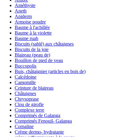
Améthyste
Aneth
Apiderm
Armoise poudre
Baume à l'achillée
Baume à la violette
Baume ruab
Biscuits (sablé) aux châtaignes
Biscuits de la joie
Blaireau (peau de)
Bouillon de pied de veau
Buccopolis
Buis, châtaignier (articles en bois de)
Calcédoine
Camomille
Ceinture de blaireau
Châtaignes
Chrysoprase
Clou de girofle
Complexe terre
Comprimés de Galanga
Comprimés Fenouil- Galanga
Cornaline
Crème dermo- hydratante