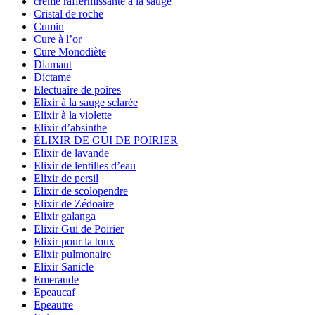
crème raffermissante à la sauge
Cristal de roche
Cumin
Cure à l’or
Cure Monodiète
Diamant
Dictame
Electuaire de poires
Elixir à la sauge sclarée
Elixir à la violette
Elixir d’absinthe
ÉLIXIR DE GUI DE POIRIER
Elixir de lavande
Elixir de lentilles d’eau
Elixir de persil
Elixir de scolopendre
Elixir de Zédoaire
Elixir galanga
Elixir Gui de Poirier
Elixir pour la toux
Elixir pulmonaire
Elixir Sanicle
Emeraude
Epeaucaf
Epeautre