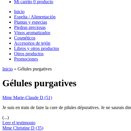
Mi carrito
0 producto
Inicio
Espelta / Alimentación
Plantas y especias
Piedras preciosas
Vinos aromatizados
Cosméticos
Accesorios de tejón
Libros y otros productos
Otros productos
Promociones
Inicio
»
Gélules purgatives
Gélules purgatives
Mme Marie-Claude D (51)
Je suis en train de faire la cure de pilules dépuratives. Je ne saurais d
(...)
Leer el testimonio
Mme Christine D (35)