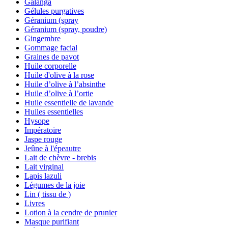
Galanga
Gélules purgatives
Géranium (spray
Géranium (spray, poudre)
Gingembre
Gommage facial
Graines de pavot
Huile corporelle
Huile d'olive à la rose
Huile d’olive à l’absinthe
Huile d’olive à l’ortie
Huile essentielle de lavande
Huiles essentielles
Hysope
Impératoire
Jaspe rouge
Jeûne à l'épeautre
Lait de chèvre - brebis
Lait virginal
Lapis lazuli
Légumes de la joie
Lin ( tissu de )
Livres
Lotion à la cendre de prunier
Masque purifiant