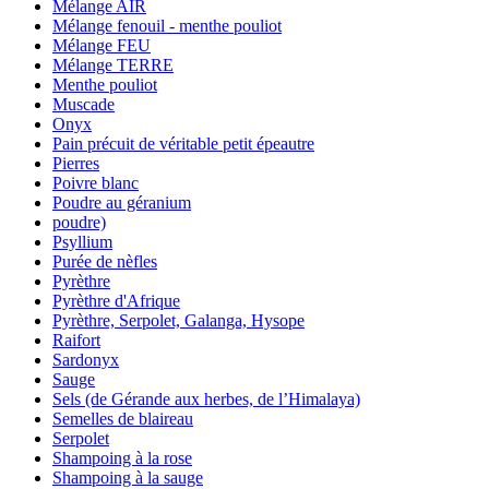
Mélange AIR
Mélange fenouil - menthe pouliot
Mélange FEU
Mélange TERRE
Menthe pouliot
Muscade
Onyx
Pain précuit de véritable petit épeautre
Pierres
Poivre blanc
Poudre au géranium
poudre)
Psyllium
Purée de nèfles
Pyrèthre
Pyrèthre d'Afrique
Pyrèthre, Serpolet, Galanga, Hysope
Raifort
Sardonyx
Sauge
Sels (de Gérande aux herbes, de l’Himalaya)
Semelles de blaireau
Serpolet
Shampoing à la rose
Shampoing à la sauge