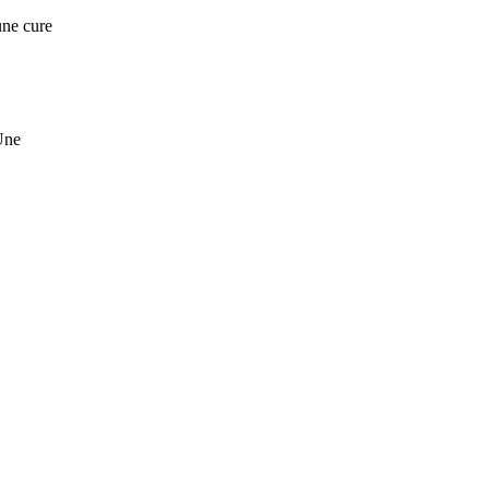
une cure
 Une