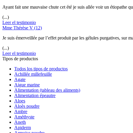
Ayant fait une mauvaise chute cet été je suis allée voir un étiopathe 
(...)
Leer el testimonio
Mme Thérèse V (12)
Je suis émerveillée par l’effet produit par les gélules purgatives, sur 
(...)
Leer el testimonio
Tipos de productos
Todos los tipos de productos
Achillée millefeuille
Agate
Aigue marine
Alimentation (tableau des aliments)
Alimentation épeautre
Aloes
Aloès poudre
Ambre
Améthyste
Aneth
Apiderm
Armoise poudre