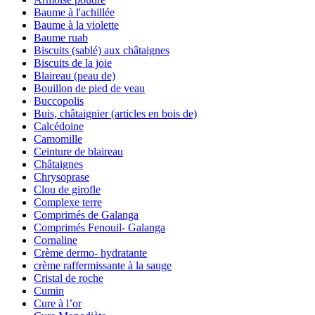
Baume à l'achillée
Baume à la violette
Baume ruab
Biscuits (sablé) aux châtaignes
Biscuits de la joie
Blaireau (peau de)
Bouillon de pied de veau
Buccopolis
Buis, châtaignier (articles en bois de)
Calcédoine
Camomille
Ceinture de blaireau
Châtaignes
Chrysoprase
Clou de girofle
Complexe terre
Comprimés de Galanga
Comprimés Fenouil- Galanga
Cornaline
Crème dermo- hydratante
crème raffermissante à la sauge
Cristal de roche
Cumin
Cure à l’or