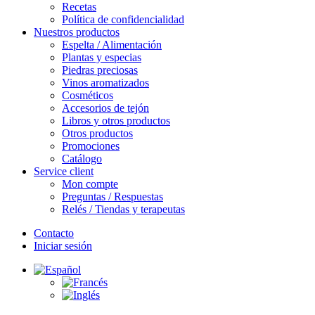
Recetas
Política de confidencialidad
Nuestros productos
Espelta / Alimentación
Plantas y especias
Piedras preciosas
Vinos aromatizados
Cosméticos
Accesorios de tejón
Libros y otros productos
Otros productos
Promociones
Catálogo
Service client
Mon compte
Preguntas / Respuestas
Relés / Tiendas y terapeutas
Contacto
Iniciar sesión