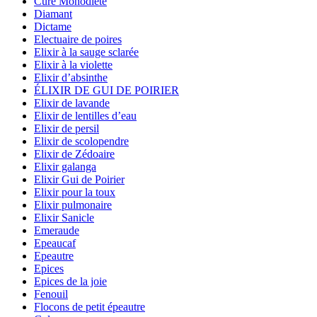
Cure Monodiète
Diamant
Dictame
Electuaire de poires
Elixir à la sauge sclarée
Elixir à la violette
Elixir d’absinthe
ÉLIXIR DE GUI DE POIRIER
Elixir de lavande
Elixir de lentilles d’eau
Elixir de persil
Elixir de scolopendre
Elixir de Zédoaire
Elixir galanga
Elixir Gui de Poirier
Elixir pour la toux
Elixir pulmonaire
Elixir Sanicle
Emeraude
Epeaucaf
Epeautre
Epices
Epices de la joie
Fenouil
Flocons de petit épeautre