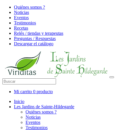
Quiénes somos ?
Noticias
Eventos
Testimonios
Recetas
Relés / tiendas y terapeutas
Preguntas / Respuestas
Descargar el catálogo
Mi carrito
0 producto
Inicio
Les Jardins de Sainte-Hildegarde
Quiénes somos ?
Noticias
Eventos
Testimonios