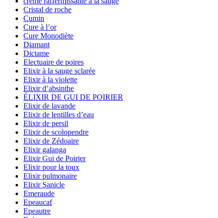
crème raffermissante à la sauge
Cristal de roche
Cumin
Cure à l’or
Cure Monodiète
Diamant
Dictame
Electuaire de poires
Elixir à la sauge sclarée
Elixir à la violette
Elixir d’absinthe
ÉLIXIR DE GUI DE POIRIER
Elixir de lavande
Elixir de lentilles d’eau
Elixir de persil
Elixir de scolopendre
Elixir de Zédoaire
Elixir galanga
Elixir Gui de Poirier
Elixir pour la toux
Elixir pulmonaire
Elixir Sanicle
Emeraude
Epeaucaf
Epeautre