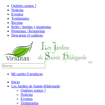
Quiénes somos ?
Noticias
Eventos
Testimonios
Recetas
Relés / tiendas y terapeutas
Preguntas / Respuestas
Descargar el catálogo
Mi carrito
0 producto
Inicio
Les Jardins de Sainte-Hildegarde
Quiénes somos ?
Noticias
Eventos
Testimonios