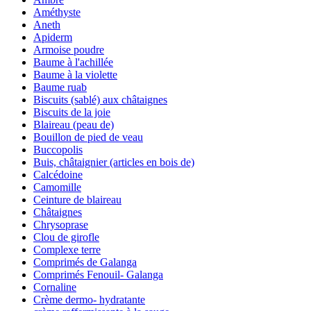
Améthyste
Aneth
Apiderm
Armoise poudre
Baume à l'achillée
Baume à la violette
Baume ruab
Biscuits (sablé) aux châtaignes
Biscuits de la joie
Blaireau (peau de)
Bouillon de pied de veau
Buccopolis
Buis, châtaignier (articles en bois de)
Calcédoine
Camomille
Ceinture de blaireau
Châtaignes
Chrysoprase
Clou de girofle
Complexe terre
Comprimés de Galanga
Comprimés Fenouil- Galanga
Cornaline
Crème dermo- hydratante