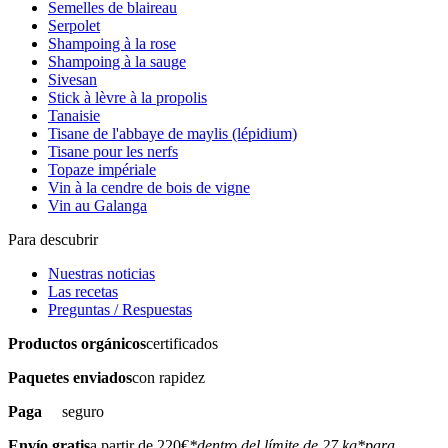
Semelles de blaireau
Serpolet
Shampoing à la rose
Shampoing à la sauge
Sivesan
Stick à lèvre à la propolis
Tanaisie
Tisane de l'abbaye de maylis (lépidium)
Tisane pour les nerfs
Topaze impériale
Vin à la cendre de bois de vigne
Vin au Galanga
Para descubrir
Nuestras noticias
Las recetas
Preguntas / Respuestas
Productos orgánicos
certificados
Paquetes enviados
con rapidez
Paga
seguro
Envío gratis
a partir de 220€
*dentro del límite de 27 kg
*para