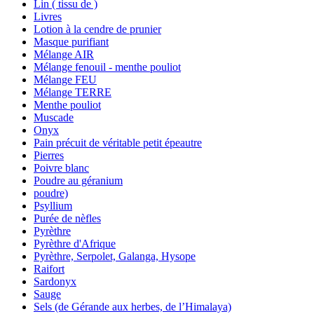
Lin ( tissu de )
Livres
Lotion à la cendre de prunier
Masque purifiant
Mélange AIR
Mélange fenouil - menthe pouliot
Mélange FEU
Mélange TERRE
Menthe pouliot
Muscade
Onyx
Pain précuit de véritable petit épeautre
Pierres
Poivre blanc
Poudre au géranium
poudre)
Psyllium
Purée de nèfles
Pyrèthre
Pyrèthre d'Afrique
Pyrèthre, Serpolet, Galanga, Hysope
Raifort
Sardonyx
Sauge
Sels (de Gérande aux herbes, de l’Himalaya)