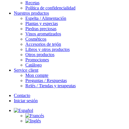
Recetas
Política de confidencialidad
Nuestros productos
Espelta / Alimentación
Plantas y especias
Piedras preciosas
Vinos aromatizados
Cosméticos
Accesorios de tejón
Libros y otros productos
Otros productos
Promociones
Catálogo
Service client
Mon compte
Preguntas / Respuestas
Relés / Tiendas y terapeutas
Contacto
Iniciar sesión