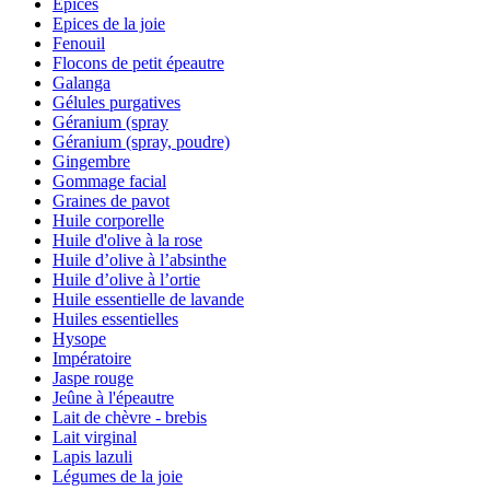
Epices
Epices de la joie
Fenouil
Flocons de petit épeautre
Galanga
Gélules purgatives
Géranium (spray
Géranium (spray, poudre)
Gingembre
Gommage facial
Graines de pavot
Huile corporelle
Huile d'olive à la rose
Huile d’olive à l’absinthe
Huile d’olive à l’ortie
Huile essentielle de lavande
Huiles essentielles
Hysope
Impératoire
Jaspe rouge
Jeûne à l'épeautre
Lait de chèvre - brebis
Lait virginal
Lapis lazuli
Légumes de la joie