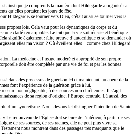
ussi ainsi que je comprends la manière dont Hildegarde a organisé sa
ts qu’elles portaient les jours de fête.
our Hildegarde, se tourner vers Dieu, c’était aussi se tourner vers la
 ses propres lois. Cela vaut pour les dynamiques du corps et du
une clarté remarquable. Le fait que la vie soit réussie et bénéfique
Cela signifie également : faire preuve d’autocritique et se demander où
élargissent-elles ma vision ? Où éveillent-elles – comme chez Hildegard
création. La médecine et l’usage modéré et approprié de son propre
orporelle doit être complétée par une vie de foi et par les bonnes
ssi dans des processus de guérison ici et maintenant, au coeur de la
es font l’expérience de la guérison grâce à lui.
 mesure non négligeable, à des sources non chrétiennes. Il s’agit
connaissances de sa région d’origine, l’Europe centrale. Là aussi, des
i loin d’un syncrétisme. Nous devons ici distinguer l’intention de Sainte
 Le renouveau de l’Église doit se faire de l’intérieur, à partir de ses
loigne de ses sources, de ses racines, elle ne peut plus vivre sa
 Testament nous montrent dans des passages très marquants que le
ssage de Dieu.