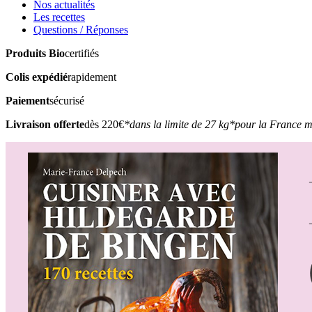
Nos actualités
Les recettes
Questions / Réponses
Produits Bio
certifiés
Colis expédié
rapidement
Paiement
sécurisé
Livraison offerte
dès 220€
*dans la limite de 27 kg
*pour la France m