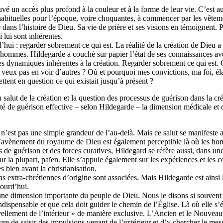
vé un accès plus profond à la couleur et à la forme de leur vie. C’est a
habituelles pour l’époque, voire choquantes, à commencer par les vêtemen
dans l’histoire de Dieu. Sa vie de prière et ses visions en témoignent. P
i lui sont inhérentes.
’hui : regarder sobrement ce qui est. La réalité de la création de Dieu a
ommes. Hildegarde a couché sur papier l’état de ses connaissances avec 
es dynamiques inhérentes à la création. Regarder sobrement ce qui est. 
 ne veux pas en voir d’autres ? Où et pourquoi mes convictions, ma foi, 
ttent en question ce qui existait jusqu’à présent ?
du salut de la création et la question des processus de guérison dans la 
té de guérison effective – selon Hildegarde – la dimension médicale et c
st pas une simple grandeur de l’au-delà. Mais ce salut se manifeste au
l’avènement du royaume de Dieu est également perceptible là où les homm
de guérison et des forces curatives, Hildegard se réfère aussi, dans une
ur la plupart, païen. Elle s’appuie également sur les expériences et les 
s bien avant la christianisation.
ions extra-chrétiennes d’origine sont associées. Mais Hildegarde est ains
jourd’hui.
ne dimension importante du peuple de Dieu. Nous le disons si souvent : «
indispensable et que cela doit guider le chemin de l’Église. Là où elle s’é
lement de l’intérieur » de manière exclusive. L’Ancien et le Nouveau
re de saisir des impulsions venant de l’extérieur et d’y chercher le me