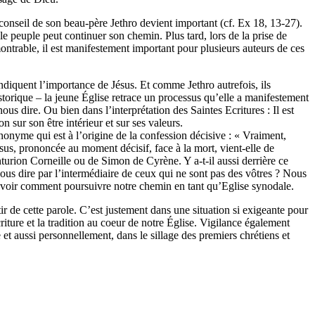
 conseil de son beau-père Jethro devient important (cf. Ex 18, 13-27).
 le peuple peut continuer son chemin. Plus tard, lors de la prise de
ontrable, il est manifestement important pour plusieurs auteurs de ces
ndiquent l’importance de Jésus. Et comme Jethro autrefois, ils
torique – la jeune Église retrace un processus qu’elle a manifestement
ous dire. Ou bien dans l’interprétation des Saintes Ecritures : Il est
 sur son être intérieur et sur ses valeurs.
anonyme qui est à l’origine de la confession décisive : « Vraiment,
Jésus, prononcée au moment décisif, face à la mort, vient-elle de
turion Corneille ou de Simon de Cyrène. Y a-t-il aussi derrière ce
vous dire par l’intermédiaire de ceux qui ne sont pas des vôtres ? Nous
savoir comment poursuivre notre chemin en tant qu’Eglise synodale.
r de cette parole. C’est justement dans une situation si exigeante pour
iture et la tradition au coeur de notre Église. Vigilance également
e et aussi personnellement, dans le sillage des premiers chrétiens et