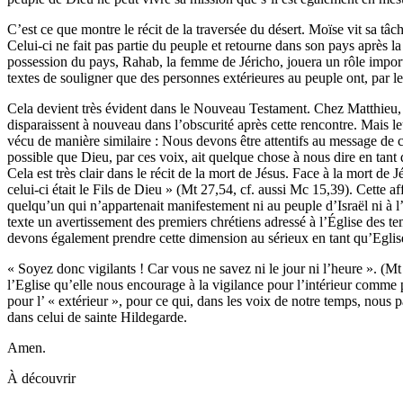
C’est ce que montre le récit de la traversée du désert. Moïse vit sa t
Celui-ci ne fait pas partie du peuple et retourne dans son pays après la
possession du pays, Rahab, la femme de Jéricho, jouera un rôle importa
textes de souligner que des personnes extérieures au peuple ont, par le
Cela devient très évident dans le Nouveau Testament. Chez Matthieu, ce
disparaissent à nouveau dans l’obscurité après cette rencontre. Mais 
vécu de manière similaire : Nous devons être attentifs au message de ceu
possible que Dieu, par ces voix, ait quelque chose à nous dire en tant q
Cela est très clair dans le récit de la mort de Jésus. Face à la mort de
celui-ci était le Fils de Dieu » (Mt 27,54, cf. aussi Mc 15,39). Cette a
quelqu’un qui n’appartenait manifestement ni au peuple d’Israël ni à 
texte un avertissement des premiers chrétiens adressé à l’Église des te
devons également prendre cette dimension au sérieux en tant qu’Eglis
« Soyez donc vigilants ! Car vous ne savez ni le jour ni l’heure ». (Mt
l’Eglise qu’elle nous encourage à la vigilance pour l’intérieur comme 
pour l’ « extérieur », pour ce qui, dans les voix de notre temps, nous p
dans celui de sainte Hildegarde.
Amen.
À découvrir