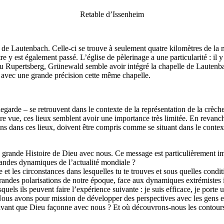
Retable d’Issenheim
e de Lautenbach. Celle-ci se trouve à seulement quatre kilomètres de la m
y est également passé. L’église de pèlerinage a une particularité : il y 
du Rupertsberg, Grünewald semble avoir intégré la chapelle de Lautenb
 avec une grande précision cette même chapelle.
garde – se retrouvent dans le contexte de la représentation de la crèche
ère vue, ces lieux semblent avoir une importance très limitée. En reva
ons dans ces lieux, doivent être compris comme se situant dans le conte
e la grande Histoire de Dieu avec nous. Ce message est particulièrement i
grandes dynamiques de l’actualité mondiale ?
e et les circonstances dans lesquelles tu te trouves et sous quelles condit
andes polarisations de notre époque, face aux dynamiques extrémistes in
els ils peuvent faire l’expérience suivante : je suis efficace, je porte 
Nous avons pour mission de développer des perspectives avec les gens et 
 vivant que Dieu façonne avec nous ? Et où découvrons-nous les contours