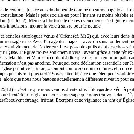
âche de rendre la justice au sein du peuple comme un surmenage total. Le
 consultation. Mais la paix sociale est pour l’instant au moins rétablie et
nt (cf. Jos 2). Même si l’historicité de ces événements n’est guère dém
urs impulsions, montré la voie à suivre pour le peuple.
 sont les astrologues venus d’Orient (cf. Mt 2) qui, avec leurs dons, i
leur message reste. Avec l’image des mages – avec ou sans fondement his
x qui viennent de l’extérieur. Il est possible qu’ils aient des choses à n
u’Église. L’Église trouve son chemin vers l’avenir grâce à cette réflexion
 Jésus, Matthieu et Marc s’accordent à dire que c’est un centurion païen 
ffirmation n’est pas anodine. Pourquoi cette déclaration essentielle sur 
l’Église primitive ? Sinon, on aurait connu son nom, comme celui du cen
mps qui suivront plus tard ? Soyez attentifs à ce que Dieu peut vouloir 
e, alors que nous nous battons actuellement à différents niveaux pour 
 25,13) – c’est ce que nous venons d’entendre. Hildegarde a vécu à parti
pour l’extérieur. Vigilance pour le message que nous trouvons dans l’Écr
araît souvent étrange, irritant. Exerçons cette vigilance en tant qu’Églis