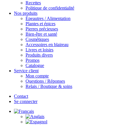
Recettes
Politique de confidentialité
Nos produits
Épeautres / Alimentation
Plantes et épices
Pierres précieuses
Bien-être et santé
Cosmétiques
Accessoires en blaireau
Livres et loisirs
Produits divers
Promos
Catalogue
Service client
Mon compte
Questions / Réponses
Relais / Boutique & soins
Contact
Se connecter