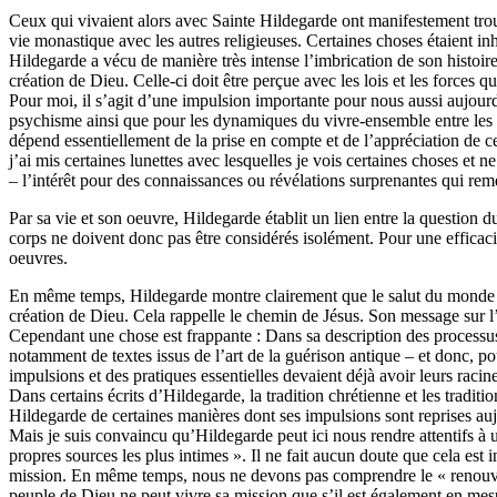
Ceux qui vivaient alors avec Sainte Hildegarde ont manifestement trou
vie monastique avec les autres religieuses. Certaines choses étaient in
Hildegarde a vécu de manière très intense l’imbrication de son histoire 
création de Dieu. Celle-ci doit être perçue avec les lois et les forces qu
Pour moi, il s’agit d’une impulsion importante pour nous aussi aujourd
psychisme ainsi que pour les dynamiques du vivre-ensemble entre les h
dépend essentiellement de la prise en compte et de l’appréciation de c
j’ai mis certaines lunettes avec lesquelles je vois certaines choses et
– l’intérêt pour des connaissances ou révélations surprenantes qui reme
Par sa vie et son oeuvre, Hildegarde établit un lien entre la question 
corps ne doivent donc pas être considérés isolément. Pour une efficaci
oeuvres.
En même temps, Hildegarde montre clairement que le salut du monde n’e
création de Dieu. Cela rappelle le chemin de Jésus. Son message sur 
Cependant une chose est frappante : Dans sa description des processus 
notamment de textes issus de l’art de la guérison antique – et donc, po
impulsions et des pratiques essentielles devaient déjà avoir leurs racine
Dans certains écrits d’Hildegarde, la tradition chrétienne et les tradit
Hildegarde de certaines manières dont ses impulsions sont reprises au
Mais je suis convaincu qu’Hildegarde peut ici nous rendre attentifs à u
propres sources les plus intimes ». Il ne fait aucun doute que cela est 
mission. En même temps, nous ne devons pas comprendre le « renouvel
peuple de Dieu ne peut vivre sa mission que s’il est également en mesu