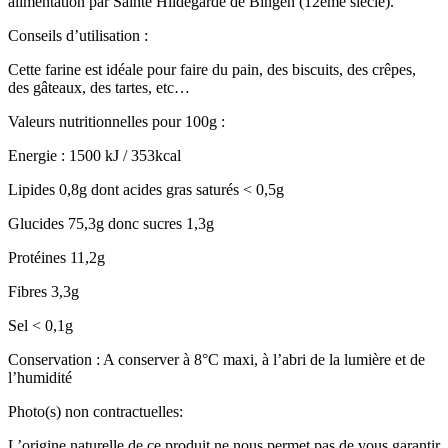
alimentation par Sainte Hildegarde de Bingen (12ème siècle).
Conseils d’utilisation :
Cette farine est idéale pour faire du pain, des biscuits, des crêpes,
des gâteaux, des tartes, etc…
Valeurs nutritionnelles pour 100g :
Energie : 1500 kJ / 353kcal
Lipides 0,8g dont acides gras saturés < 0,5g
Glucides 75,3g donc sucres 1,3g
Protéines 11,2g
Fibres 3,3g
Sel < 0,1g
Conservation : A conserver à 8°C maxi, à l’abri de la lumière et de
l’humidité
Photo(s) non contractuelles:
L’origine naturelle de ce produit ne nous permet pas de vous garantir