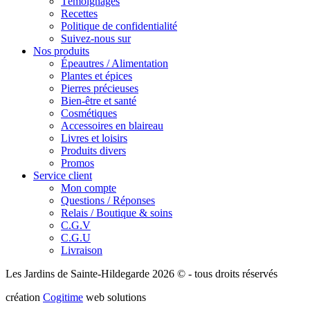
Témoignages
Recettes
Politique de confidentialité
Suivez-nous sur
Nos produits
Épeautres / Alimentation
Plantes et épices
Pierres précieuses
Bien-être et santé
Cosmétiques
Accessoires en blaireau
Livres et loisirs
Produits divers
Promos
Service client
Mon compte
Questions / Réponses
Relais / Boutique & soins
C.G.V
C.G.U
Livraison
Les Jardins de Sainte-Hildegarde 2026 © - tous droits réservés
création
Cogitime
web solutions