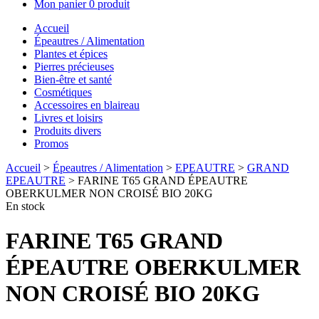
Mon panier
0 produit
Accueil
Épeautres / Alimentation
Plantes et épices
Pierres précieuses
Bien-être et santé
Cosmétiques
Accessoires en blaireau
Livres et loisirs
Produits divers
Promos
Accueil
>
Épeautres / Alimentation
>
EPEAUTRE
>
GRAND
EPEAUTRE
> FARINE T65 GRAND ÉPEAUTRE
OBERKULMER NON CROISÉ BIO 20KG
En stock
FARINE T65 GRAND
ÉPEAUTRE OBERKULMER
NON CROISÉ BIO 20KG