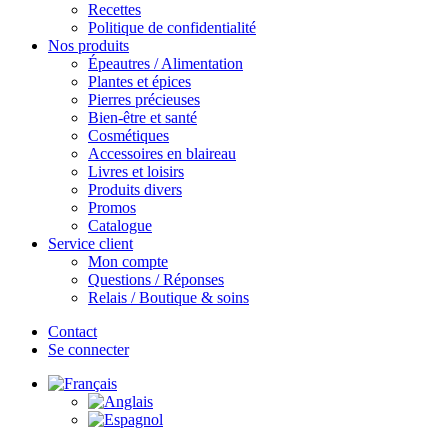
Recettes
Politique de confidentialité
Nos produits
Épeautres / Alimentation
Plantes et épices
Pierres précieuses
Bien-être et santé
Cosmétiques
Accessoires en blaireau
Livres et loisirs
Produits divers
Promos
Catalogue
Service client
Mon compte
Questions / Réponses
Relais / Boutique & soins
Contact
Se connecter