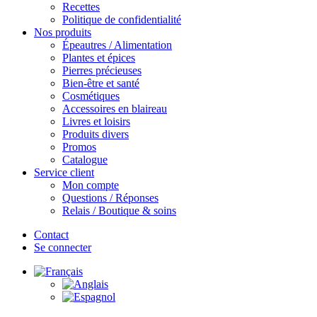
Recettes
Politique de confidentialité
Nos produits
Épeautres / Alimentation
Plantes et épices
Pierres précieuses
Bien-être et santé
Cosmétiques
Accessoires en blaireau
Livres et loisirs
Produits divers
Promos
Catalogue
Service client
Mon compte
Questions / Réponses
Relais / Boutique & soins
Contact
Se connecter