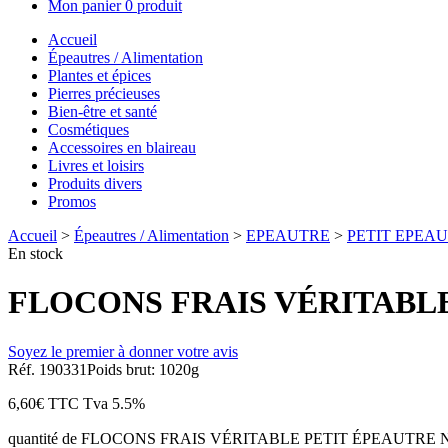
Mon panier
0 produit
Accueil
Épeautres / Alimentation
Plantes et épices
Pierres précieuses
Bien-être et santé
Cosmétiques
Accessoires en blaireau
Livres et loisirs
Produits divers
Promos
Accueil
>
Épeautres / Alimentation
>
EPEAUTRE
>
PETIT EPEA
En stock
FLOCONS FRAIS VÉRITABLE
Soyez le premier à donner votre avis
Réf. 190331
Poids brut: 1020g
6,60
€
TTC
Tva 5.5%
quantité de FLOCONS FRAIS VÉRITABLE PETIT ÉPEAUTRE