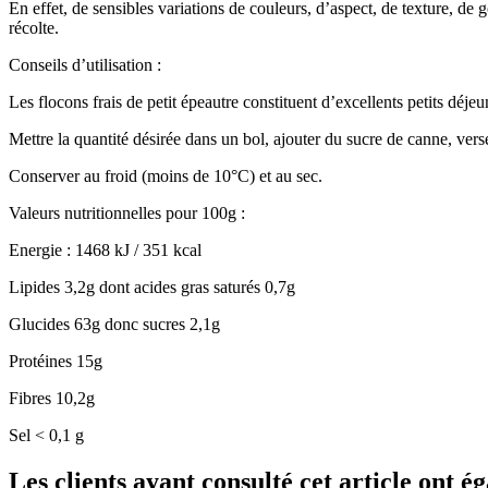
En effet, de sensibles variations de couleurs, d’aspect, de texture, de 
récolte.
Conseils d’utilisation :
Les flocons frais de petit épeautre constituent d’excellents petits déjeu
Mettre la quantité désirée dans un bol, ajouter du sucre de canne, vers
Conserver au froid (moins de 10°C) et au sec.
Valeurs nutritionnelles pour 100g :
Energie : 1468 kJ / 351 kcal
Lipides 3,2g dont acides gras saturés 0,7g
Glucides 63g donc sucres 2,1g
Protéines 15g
Fibres 10,2g
Sel < 0,1 g
Les clients ayant consulté cet article ont 