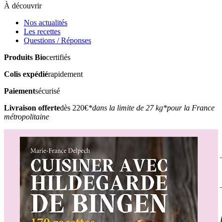
À découvrir
Nos actualités
Les recettes
Questions / Réponses
Produits Bio
certifiés
Colis expédié
rapidement
Paiement
sécurisé
Livraison offerte
dès 220€
*dans la limite de 27 kg
*pour la France
métropolitaine