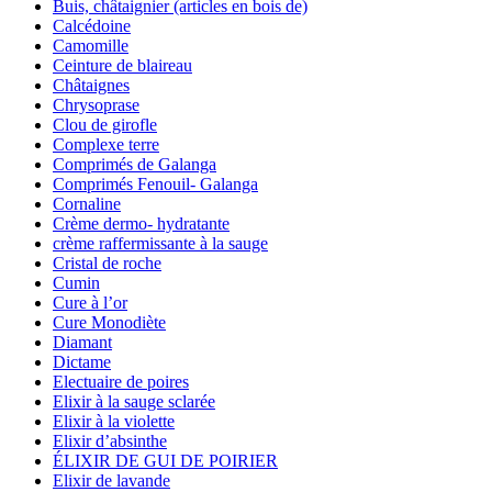
Buis, châtaignier (articles en bois de)
Calcédoine
Camomille
Ceinture de blaireau
Châtaignes
Chrysoprase
Clou de girofle
Complexe terre
Comprimés de Galanga
Comprimés Fenouil- Galanga
Cornaline
Crème dermo- hydratante
crème raffermissante à la sauge
Cristal de roche
Cumin
Cure à l’or
Cure Monodiète
Diamant
Dictame
Electuaire de poires
Elixir à la sauge sclarée
Elixir à la violette
Elixir d’absinthe
ÉLIXIR DE GUI DE POIRIER
Elixir de lavande