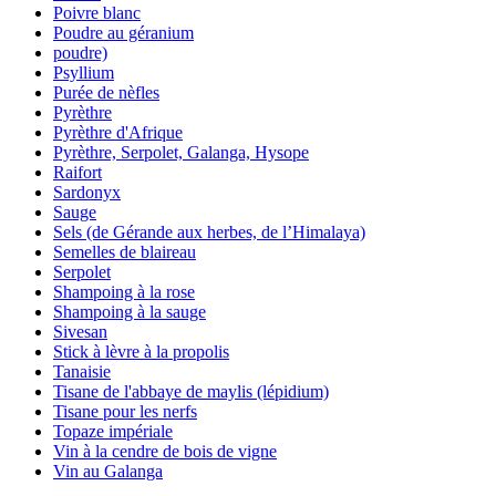
Poivre blanc
Poudre au géranium
poudre)
Psyllium
Purée de nèfles
Pyrèthre
Pyrèthre d'Afrique
Pyrèthre, Serpolet, Galanga, Hysope
Raifort
Sardonyx
Sauge
Sels (de Gérande aux herbes, de l’Himalaya)
Semelles de blaireau
Serpolet
Shampoing à la rose
Shampoing à la sauge
Sivesan
Stick à lèvre à la propolis
Tanaisie
Tisane de l'abbaye de maylis (lépidium)
Tisane pour les nerfs
Topaze impériale
Vin à la cendre de bois de vigne
Vin au Galanga