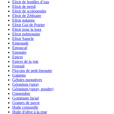
Elixir de lentilles d’eau
Elixir de persil
Elixir de scolopendre
Elixir de Zédoaire
Elixir galanga
Elixir Gui de Poirier
Elixir pour la toux
Elixir pulmonaire
Elixir Sanicle
Emeraude
Epeaucaf
Epeautre
Epices
Epices de la joie
Fenouil
Flocons de petit épeautre
Galanga
Gélules purgatives
Géranium (spray
Géranium (spray, poudre)
Gingembre
Gommage facial
Graines de pavot
Huile corporelle
Huile d'olive à la rose