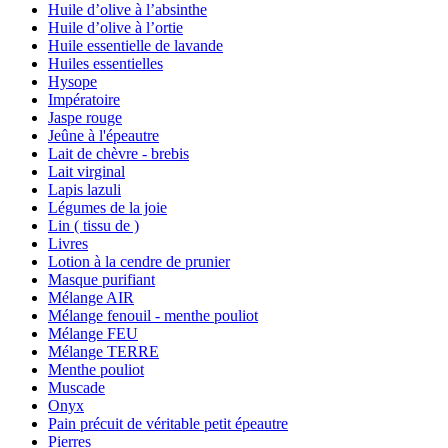
Huile d’olive à l’absinthe
Huile d’olive à l’ortie
Huile essentielle de lavande
Huiles essentielles
Hysope
Impératoire
Jaspe rouge
Jeûne à l'épeautre
Lait de chèvre - brebis
Lait virginal
Lapis lazuli
Légumes de la joie
Lin ( tissu de )
Livres
Lotion à la cendre de prunier
Masque purifiant
Mélange AIR
Mélange fenouil - menthe pouliot
Mélange FEU
Mélange TERRE
Menthe pouliot
Muscade
Onyx
Pain précuit de véritable petit épeautre
Pierres