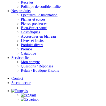
Recettes
Politique de confidentialité
Nos produits
Épeautres / Alimentation
Plantes et épices
Pierres précieuses
Bien-être et santé
Cosmétiques
Accessoires en blaireau
Livres et loisirs
Produits divers
Promos
Catalogue
Service client
Mon compte
Questions / Réponses
Relais / Boutique & soins
Contact
Se connecter