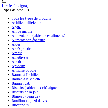
(...)
Lire le témoignage
Types de produits
Tous les types de produits
Achillée millefeuille
Agate
Aigue marine
Alimentation (tableau des aliments)
Alimentation épeautre
Aloes
Aloès poudre
Ambre
Améthyste
Aneth
Apiderm
Armoise poudre
Baume à l'achillée
Baume à la violette
Baume ruab
Biscuits (sablé) aux châtaignes
Biscuits de la joie
Blaireau (peau de)
Bouillon de pied de veau
Buccopolis