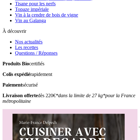
Tisane pour les nerfs
Topaze impériale
Vin à la cendre de bois de vigne
Vin au Galanga
À découvrir
Nos actualités
Les recettes
Questions / Réponses
Produits Bio
certifiés
Colis expédié
rapidement
Paiement
sécurisé
Livraison offerte
dès 220€
*dans la limite de 27 kg
*pour la France
métropolitaine