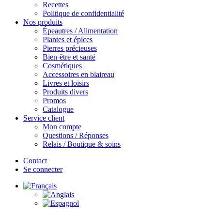
Recettes
Politique de confidentialité
Nos produits
Épeautres / Alimentation
Plantes et épices
Pierres précieuses
Bien-être et santé
Cosmétiques
Accessoires en blaireau
Livres et loisirs
Produits divers
Promos
Catalogue
Service client
Mon compte
Questions / Réponses
Relais / Boutique & soins
Contact
Se connecter