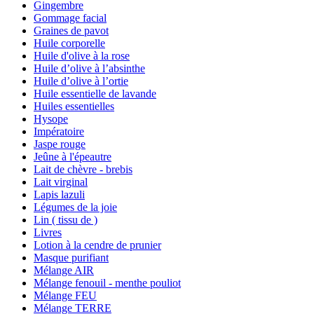
Gingembre
Gommage facial
Graines de pavot
Huile corporelle
Huile d'olive à la rose
Huile d’olive à l’absinthe
Huile d’olive à l’ortie
Huile essentielle de lavande
Huiles essentielles
Hysope
Impératoire
Jaspe rouge
Jeûne à l'épeautre
Lait de chèvre - brebis
Lait virginal
Lapis lazuli
Légumes de la joie
Lin ( tissu de )
Livres
Lotion à la cendre de prunier
Masque purifiant
Mélange AIR
Mélange fenouil - menthe pouliot
Mélange FEU
Mélange TERRE