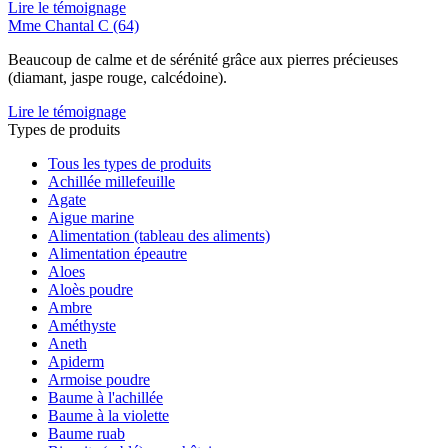
Lire le témoignage
Mme Chantal C (64)
Beaucoup de calme et de sérénité grâce aux pierres précieuses
(diamant, jaspe rouge, calcédoine).
Lire le témoignage
Types de produits
Tous les types de produits
Achillée millefeuille
Agate
Aigue marine
Alimentation (tableau des aliments)
Alimentation épeautre
Aloes
Aloès poudre
Ambre
Améthyste
Aneth
Apiderm
Armoise poudre
Baume à l'achillée
Baume à la violette
Baume ruab