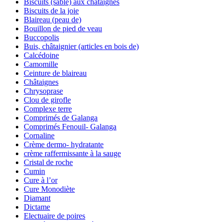
Biscuits (sablé) aux châtaignes
Biscuits de la joie
Blaireau (peau de)
Bouillon de pied de veau
Buccopolis
Buis, châtaignier (articles en bois de)
Calcédoine
Camomille
Ceinture de blaireau
Châtaignes
Chrysoprase
Clou de girofle
Complexe terre
Comprimés de Galanga
Comprimés Fenouil- Galanga
Cornaline
Crème dermo- hydratante
crème raffermissante à la sauge
Cristal de roche
Cumin
Cure à l’or
Cure Monodiète
Diamant
Dictame
Electuaire de poires