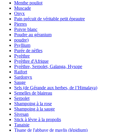
Menthe pouliot
Muscade
Onyx
Pain précuit de véritable petit épeautre
Pierres
Poivre blanc
Poudre au géranium
poudre)
Psyllium
Purée de nèfles
Pyrèthre
Pyrèthre d'Afrique
Pyrèthre, Serpolet, Galanga, Hysope
Raifort
Sardonyx
Sauge
Sels (de Gérande aux herbes, de l’Himalaya)
Semelles de blaireau
Serpolet
Shampoing à la rose
Shampoing à la sauge
Sivesan
Stick à lèvre à la propolis
Tanaisie
Tisane de l'abbaye de maylis (lépidium)