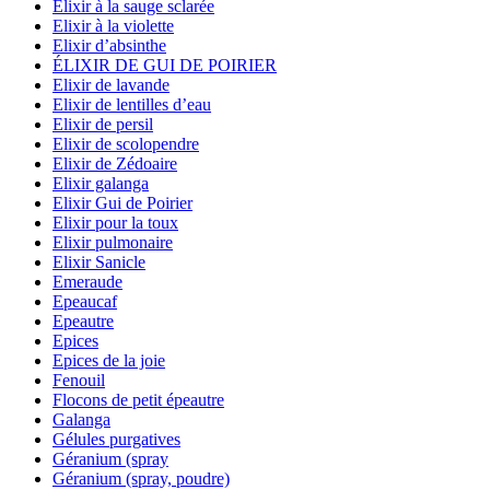
Elixir à la sauge sclarée
Elixir à la violette
Elixir d’absinthe
ÉLIXIR DE GUI DE POIRIER
Elixir de lavande
Elixir de lentilles d’eau
Elixir de persil
Elixir de scolopendre
Elixir de Zédoaire
Elixir galanga
Elixir Gui de Poirier
Elixir pour la toux
Elixir pulmonaire
Elixir Sanicle
Emeraude
Epeaucaf
Epeautre
Epices
Epices de la joie
Fenouil
Flocons de petit épeautre
Galanga
Gélules purgatives
Géranium (spray
Géranium (spray, poudre)