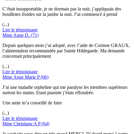
C’était insupportable, je ne dormais pas la nuit, j’appliquais des
bouillotes froides sur la jambe la nuit. J’ai commencé à prend
(...)
Lire le témoignage
Mme Anne D. (71)
Depuis quelques mois j’ai adopté, avec l’aide de Corinne GRAUX,
l’alimentation recommandée par Sainte Hildegarde. Ma demande
concernait principalement
(...)
Lire le témoignage
Mme Anne Marie P (06)
J’ai une maladie orpheline qui me paralyse les membres supérieurs
surtout les mains. Etant pianiste j’étais effondrée.
Une amie m’a conseillé de faire
(...)
Lire le témoignage
Mme Christiane A P (64)
Je souhaite vous dire un très grand MERCI. D’abord merci à notre