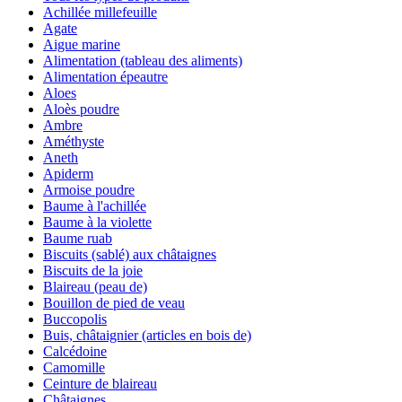
Achillée millefeuille
Agate
Aigue marine
Alimentation (tableau des aliments)
Alimentation épeautre
Aloes
Aloès poudre
Ambre
Améthyste
Aneth
Apiderm
Armoise poudre
Baume à l'achillée
Baume à la violette
Baume ruab
Biscuits (sablé) aux châtaignes
Biscuits de la joie
Blaireau (peau de)
Bouillon de pied de veau
Buccopolis
Buis, châtaignier (articles en bois de)
Calcédoine
Camomille
Ceinture de blaireau
Châtaignes