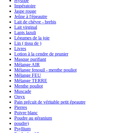
Hysope
Impératoire
Jaspe rouge
Jeûne à l'épeautre
Lait de chèvre - brebis
Lait virginal
Lapis lazuli
Légumes de la joie
Lin ( tissu de )
Livres
Lotion à la cendre de prunier
Masque purifiant
Mélange AIR
Mélange fenouil - menthe pouliot
Mélange FEU
Mélange TERRE
Menthe pouliot
Muscade
Onyx
Pain précuit de véritable petit épeautre
Pierres
Poivre blanc
Poudre au géranium
poudre)
Psyllium