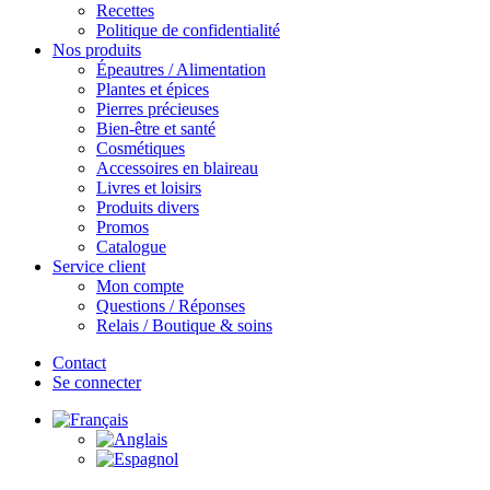
Recettes
Politique de confidentialité
Nos produits
Épeautres / Alimentation
Plantes et épices
Pierres précieuses
Bien-être et santé
Cosmétiques
Accessoires en blaireau
Livres et loisirs
Produits divers
Promos
Catalogue
Service client
Mon compte
Questions / Réponses
Relais / Boutique & soins
Contact
Se connecter