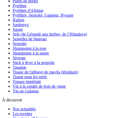
Purée de nèfles
Pyrèthre
Pyrèthre d'Afrique
Pyrèthre, Serpolet, Galanga, Hysope
Raifort
Sardonyx
Sauge
Sels (de Gérande aux herbes, de l’Himalaya)
Semelles de blaireau
Serpolet
Shampoing à la rose
Shampoing à la sauge
Sivesan
Stick à lèvre à la propolis
Tanaisie
Tisane de l'abbaye de maylis (lépidium)
Tisane pour les nerfs
Topaze impériale
Vin à la cendre de bois de vigne
Vin au Galanga
À découvrir
Nos actualités
Les recettes