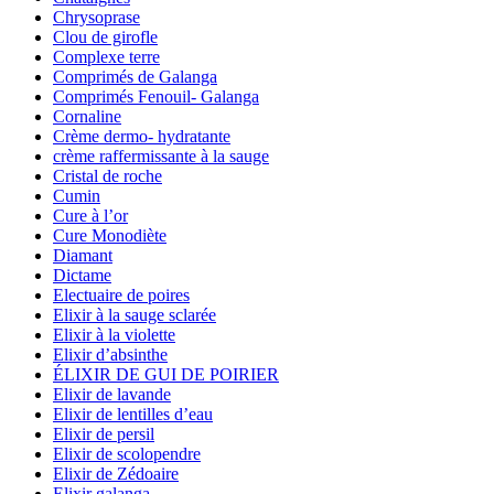
Chrysoprase
Clou de girofle
Complexe terre
Comprimés de Galanga
Comprimés Fenouil- Galanga
Cornaline
Crème dermo- hydratante
crème raffermissante à la sauge
Cristal de roche
Cumin
Cure à l’or
Cure Monodiète
Diamant
Dictame
Electuaire de poires
Elixir à la sauge sclarée
Elixir à la violette
Elixir d’absinthe
ÉLIXIR DE GUI DE POIRIER
Elixir de lavande
Elixir de lentilles d’eau
Elixir de persil
Elixir de scolopendre
Elixir de Zédoaire
Elixir galanga