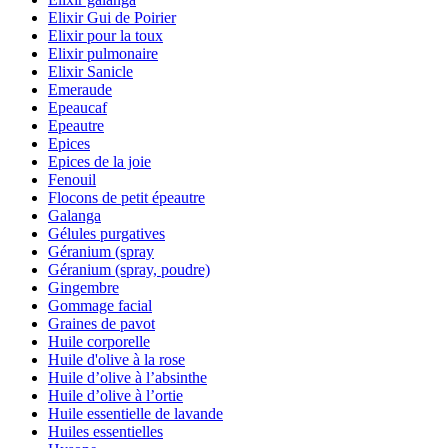
Elixir Gui de Poirier
Elixir pour la toux
Elixir pulmonaire
Elixir Sanicle
Emeraude
Epeaucaf
Epeautre
Epices
Epices de la joie
Fenouil
Flocons de petit épeautre
Galanga
Gélules purgatives
Géranium (spray
Géranium (spray, poudre)
Gingembre
Gommage facial
Graines de pavot
Huile corporelle
Huile d'olive à la rose
Huile d’olive à l’absinthe
Huile d’olive à l’ortie
Huile essentielle de lavande
Huiles essentielles