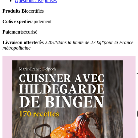
Questions / Réponses
Produits Bio
certifiés
Colis expédié
rapidement
Paiement
sécurisé
Livraison offerte
dès 220€
*dans la limite de 27 kg
*pour la France
métropolitaine