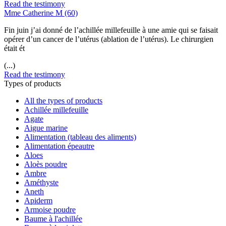
Read the testimony
Mme Catherine M (60)
Fin juin j’ai donné de l’achillée millefeuille à une amie qui se faisait
opérer d’un cancer de l’utérus (ablation de l’utérus). Le chirurgien
était ét
(...)
Read the testimony
Types of products
All the types of products
Achillée millefeuille
Agate
Aigue marine
Alimentation (tableau des aliments)
Alimentation épeautre
Aloes
Aloès poudre
Ambre
Améthyste
Aneth
Apiderm
Armoise poudre
Baume à l'achillée