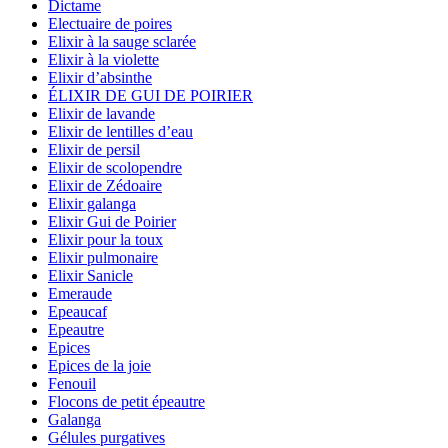
Dictame
Electuaire de poires
Elixir à la sauge sclarée
Elixir à la violette
Elixir d’absinthe
ÉLIXIR DE GUI DE POIRIER
Elixir de lavande
Elixir de lentilles d’eau
Elixir de persil
Elixir de scolopendre
Elixir de Zédoaire
Elixir galanga
Elixir Gui de Poirier
Elixir pour la toux
Elixir pulmonaire
Elixir Sanicle
Emeraude
Epeaucaf
Epeautre
Epices
Epices de la joie
Fenouil
Flocons de petit épeautre
Galanga
Gélules purgatives