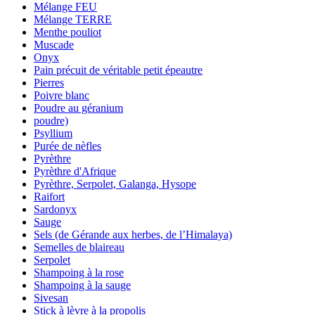
Mélange FEU
Mélange TERRE
Menthe pouliot
Muscade
Onyx
Pain précuit de véritable petit épeautre
Pierres
Poivre blanc
Poudre au géranium
poudre)
Psyllium
Purée de nèfles
Pyrèthre
Pyrèthre d'Afrique
Pyrèthre, Serpolet, Galanga, Hysope
Raifort
Sardonyx
Sauge
Sels (de Gérande aux herbes, de l’Himalaya)
Semelles de blaireau
Serpolet
Shampoing à la rose
Shampoing à la sauge
Sivesan
Stick à lèvre à la propolis