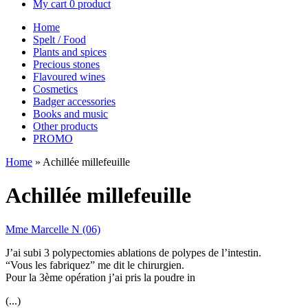
My cart
0 product
Home
Spelt / Food
Plants and spices
Precious stones
Flavoured wines
Cosmetics
Badger accessories
Books and music
Other products
PROMO
Home
»
Achillée millefeuille
Achillée millefeuille
Mme Marcelle N (06)
J’ai subi 3 polypectomies ablations de polypes de l’intestin.
“Vous les fabriquez” me dit le chirurgien.
Pour la 3ème opération j’ai pris la poudre in
(...)