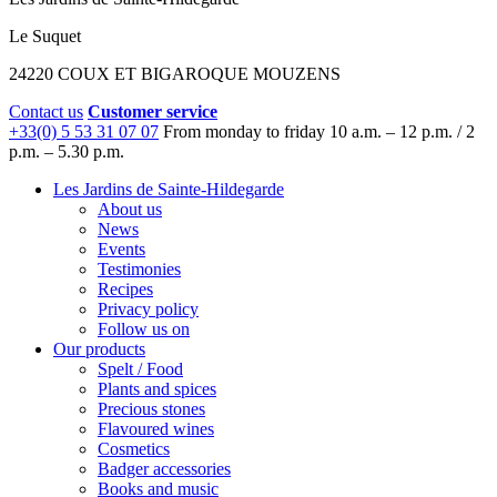
Le Suquet
24220 COUX ET BIGAROQUE MOUZENS
Contact us
Customer service
+33(0) 5 53 31 07 07
From monday to friday
10 a.m. – 12 p.m. / 2
p.m. – 5.30 p.m.
Les Jardins de Sainte-Hildegarde
About us
News
Events
Testimonies
Recipes
Privacy policy
Follow us on
Our products
Spelt / Food
Plants and spices
Precious stones
Flavoured wines
Cosmetics
Badger accessories
Books and music