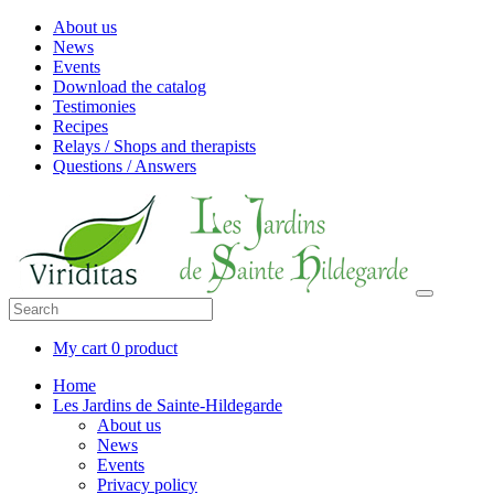
About us
News
Events
Download the catalog
Testimonies
Recipes
Relays / Shops and therapists
Questions / Answers
My cart
0 product
Home
Les Jardins de Sainte-Hildegarde
About us
News
Events
Privacy policy