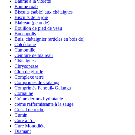
Baume à la violette
Baume ruab
Biscuits (sablé) aux châtaignes
Biscuits de la joie
Blaireau (peau de)
Bouillon de pied de veau
Buccopolis
Buis, châtaignier (articles en bois de)
Calcédoine
Camomille
Ceinture de blaireau
Châtaignes
Chrysoprase
Clou de girofle
Complexe terre
Comprimés de Galanga
Comprimés Fenouil- Galanga
Cornaline
Crème dermo- hydratante
crème raffermissante à la sauge
Cristal de roche
Cumin
Cure à l’or
Cure Monodiète
Diamant