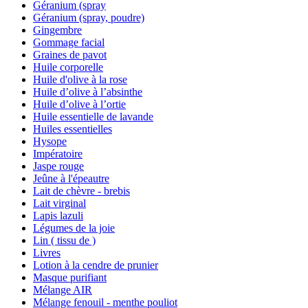
Géranium (spray
Géranium (spray, poudre)
Gingembre
Gommage facial
Graines de pavot
Huile corporelle
Huile d'olive à la rose
Huile d’olive à l’absinthe
Huile d’olive à l’ortie
Huile essentielle de lavande
Huiles essentielles
Hysope
Impératoire
Jaspe rouge
Jeûne à l'épeautre
Lait de chèvre - brebis
Lait virginal
Lapis lazuli
Légumes de la joie
Lin ( tissu de )
Livres
Lotion à la cendre de prunier
Masque purifiant
Mélange AIR
Mélange fenouil - menthe pouliot