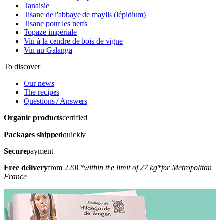
Tanaisie
Tisane de l'abbaye de maylis (lépidium)
Tisane pour les nerfs
Topaze impériale
Vin à la cendre de bois de vigne
Vin au Galanga
To discover
Our news
The recipes
Questions / Answers
Organic products
certified
Packages shipped
quickly
Secure
payment
Free delivery
from 220€
*within the limit of 27 kg
*for Metropolitan
France