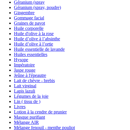
Géranium (spray
Géranium (spray, poudre)
Gingembre
Gommage facial
Graines de pavot
Huile corporelle
Huile d'olive à la rose
Huile d’olive à l’absinthe
Huile d’olive à l’ortie
Huile essentielle de lavande
Huiles essentielles
Hysope
Impératoire
Jaspe rouge
Jeûne à l'épeautre
Lait de chèvre - brebis
Lait virginal
Lapis lazuli
Légumes de la joie
Lin ( tissu de )
Livres
Lotion à la cendre de prunier
Masque purifiant
Mélange AIR
Mélange fenouil - menthe pouliot