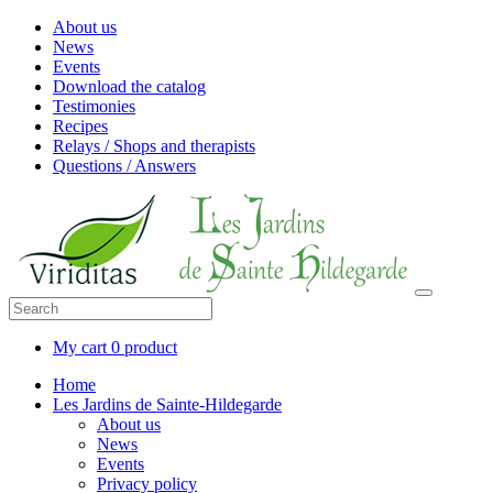
About us
News
Events
Download the catalog
Testimonies
Recipes
Relays / Shops and therapists
Questions / Answers
My cart
0 product
Home
Les Jardins de Sainte-Hildegarde
About us
News
Events
Privacy policy