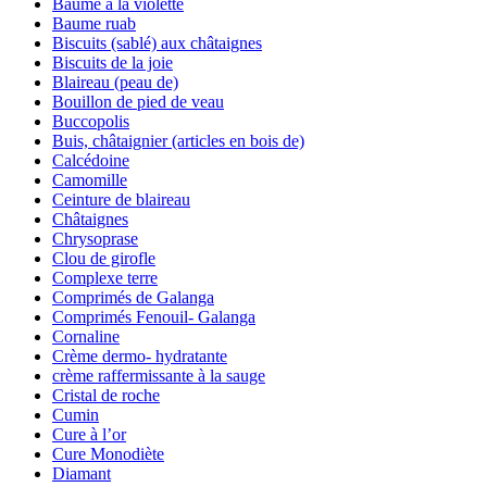
Baume à la violette
Baume ruab
Biscuits (sablé) aux châtaignes
Biscuits de la joie
Blaireau (peau de)
Bouillon de pied de veau
Buccopolis
Buis, châtaignier (articles en bois de)
Calcédoine
Camomille
Ceinture de blaireau
Châtaignes
Chrysoprase
Clou de girofle
Complexe terre
Comprimés de Galanga
Comprimés Fenouil- Galanga
Cornaline
Crème dermo- hydratante
crème raffermissante à la sauge
Cristal de roche
Cumin
Cure à l’or
Cure Monodiète
Diamant