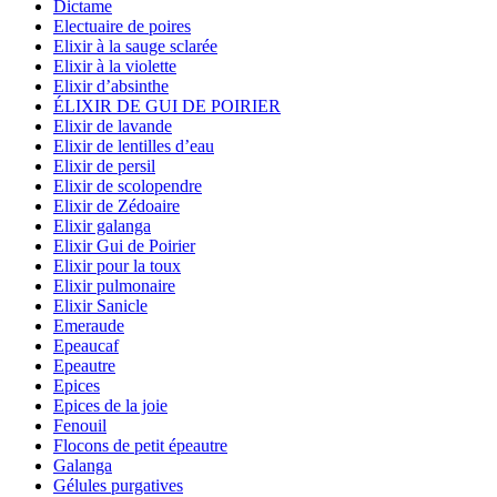
Dictame
Electuaire de poires
Elixir à la sauge sclarée
Elixir à la violette
Elixir d’absinthe
ÉLIXIR DE GUI DE POIRIER
Elixir de lavande
Elixir de lentilles d’eau
Elixir de persil
Elixir de scolopendre
Elixir de Zédoaire
Elixir galanga
Elixir Gui de Poirier
Elixir pour la toux
Elixir pulmonaire
Elixir Sanicle
Emeraude
Epeaucaf
Epeautre
Epices
Epices de la joie
Fenouil
Flocons de petit épeautre
Galanga
Gélules purgatives