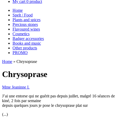
My cart
0 product
Home
Spelt / Food
Plants and spices
Precious stones
Flavoured wines
Cosmetics
Badger accessories
Books and music
Other products
PROMO
Home
»
Chrysoprase
Chrysoprase
Mme Jeaninne I.
J’ai une entorse qui ne guérit pas depuis juillet, malgré 16 séances de
kiné, 2 fois par semaine
depuis quelques jours je pose le chrysoprase plat sur
(...)