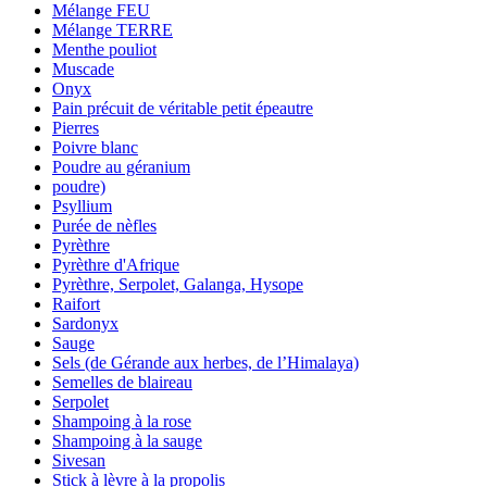
Mélange FEU
Mélange TERRE
Menthe pouliot
Muscade
Onyx
Pain précuit de véritable petit épeautre
Pierres
Poivre blanc
Poudre au géranium
poudre)
Psyllium
Purée de nèfles
Pyrèthre
Pyrèthre d'Afrique
Pyrèthre, Serpolet, Galanga, Hysope
Raifort
Sardonyx
Sauge
Sels (de Gérande aux herbes, de l’Himalaya)
Semelles de blaireau
Serpolet
Shampoing à la rose
Shampoing à la sauge
Sivesan
Stick à lèvre à la propolis