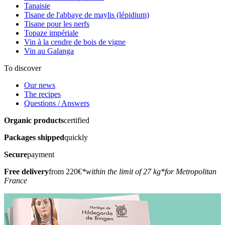
Tanaisie
Tisane de l'abbaye de maylis (lépidium)
Tisane pour les nerfs
Topaze impériale
Vin à la cendre de bois de vigne
Vin au Galanga
To discover
Our news
The recipes
Questions / Answers
Organic products
certified
Packages shipped
quickly
Secure
payment
Free delivery
from 220€
*within the limit of 27 kg
*for Metropolitan
France