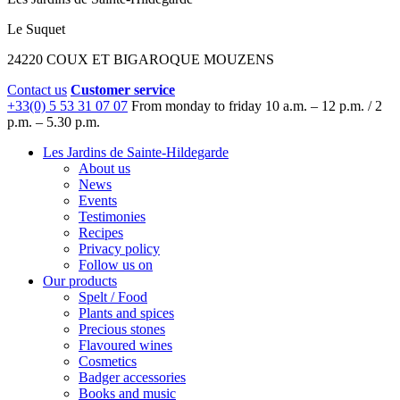
Le Suquet
24220 COUX ET BIGAROQUE MOUZENS
Contact us
Customer service
+33(0) 5 53 31 07 07
From monday to friday
10 a.m. – 12 p.m. / 2
p.m. – 5.30 p.m.
Les Jardins de Sainte-Hildegarde
About us
News
Events
Testimonies
Recipes
Privacy policy
Follow us on
Our products
Spelt / Food
Plants and spices
Precious stones
Flavoured wines
Cosmetics
Badger accessories
Books and music