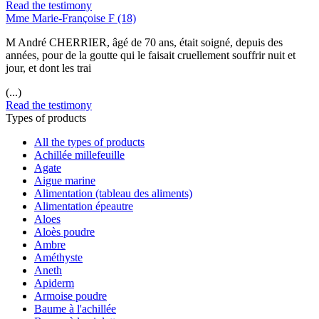
Read the testimony
Mme Marie-Françoise F (18)
M André CHERRIER, âgé de 70 ans, était soigné, depuis des
années, pour de la goutte qui le faisait cruellement souffrir nuit et
jour, et dont les trai
(...)
Read the testimony
Types of products
All the types of products
Achillée millefeuille
Agate
Aigue marine
Alimentation (tableau des aliments)
Alimentation épeautre
Aloes
Aloès poudre
Ambre
Améthyste
Aneth
Apiderm
Armoise poudre
Baume à l'achillée