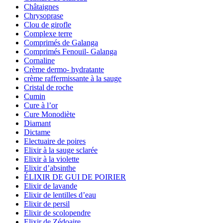
Châtaignes
Chrysoprase
Clou de girofle
Complexe terre
Comprimés de Galanga
Comprimés Fenouil- Galanga
Cornaline
Crème dermo- hydratante
crème raffermissante à la sauge
Cristal de roche
Cumin
Cure à l’or
Cure Monodiète
Diamant
Dictame
Electuaire de poires
Elixir à la sauge sclarée
Elixir à la violette
Elixir d’absinthe
ÉLIXIR DE GUI DE POIRIER
Elixir de lavande
Elixir de lentilles d’eau
Elixir de persil
Elixir de scolopendre
Elixir de Zédoaire