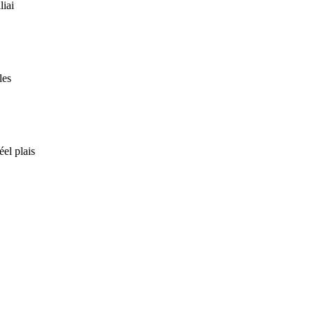
liai
les
el plais