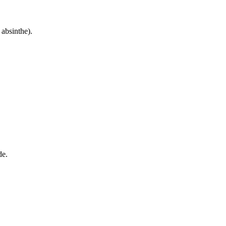
absinthe).
de.