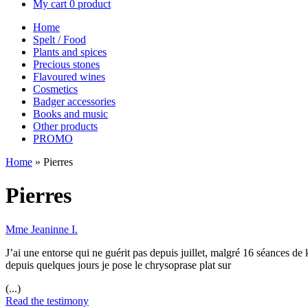
My cart
0 product
Home
Spelt / Food
Plants and spices
Precious stones
Flavoured wines
Cosmetics
Badger accessories
Books and music
Other products
PROMO
Home
»
Pierres
Pierres
Mme Jeaninne I.
J’ai une entorse qui ne guérit pas depuis juillet, malgré 16 séances de 
depuis quelques jours je pose le chrysoprase plat sur
(...)
Read the testimony