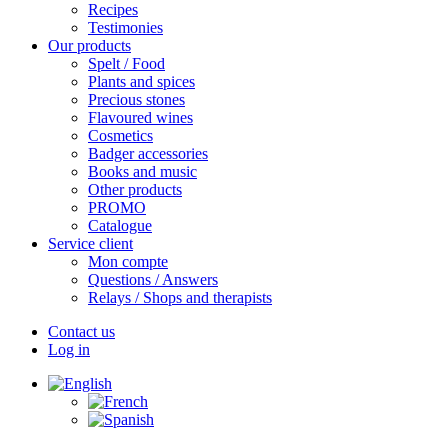
Recipes
Testimonies
Our products
Spelt / Food
Plants and spices
Precious stones
Flavoured wines
Cosmetics
Badger accessories
Books and music
Other products
PROMO
Catalogue
Service client
Mon compte
Questions / Answers
Relays / Shops and therapists
Contact us
Log in