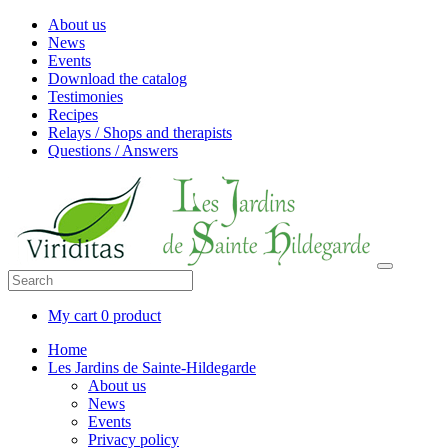
About us
News
Events
Download the catalog
Testimonies
Recipes
Relays / Shops and therapists
Questions / Answers
My cart
0 product
Home
Les Jardins de Sainte-Hildegarde
About us
News
Events
Privacy policy