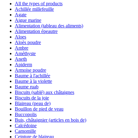
All the types of products
Achillée millefeuille
Agate
Aigue marine
Alimentation (tableau des aliments)
Alimentation épeautre
Aloes
Aloès poudre
Ambre
Améthyste
Aneth
Apiderm
Armoise poudre
Baume à l'achillée
Baume à la violette
Baume ruab
Biscuits (sablé) aux châtaignes
Biscuits de la joie
Blaireau (peau de)
Bouillon de pied de veau
Buccopolis
Buis, châtaignier (articles en bois de)
Calcédoine
Camomille
Ceinture de blaireau