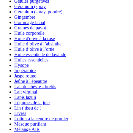
Gélules purgatives
Géranium (spray
Géranium (spray, poudre)
Gingembre
Gommage facial
Graines de pavot
Huile corporelle
Huile d'olive à la rose
Huile d’olive à l’absinthe
Huile d’olive à l’ortie
Huile essentielle de lavande
Huiles essentielles
Hysope
Impératoire
Jaspe rouge
Jeûne à l'épeautre
Lait de chèvre - brebis
Lait virginal
Lapis lazuli
Légumes de la joie
Lin ( tissu de )
Livres
Lotion à la cendre de prunier
Masque purifiant
Mélange AIR