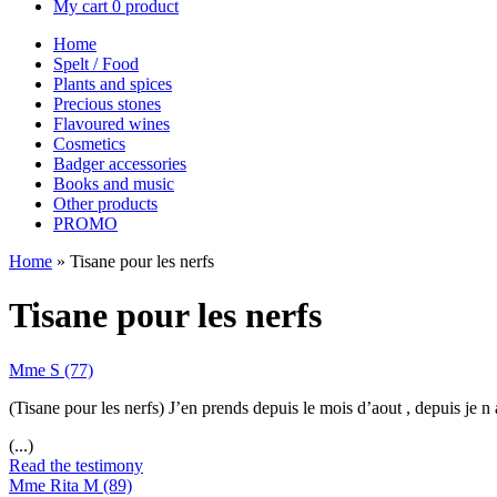
My cart
0 product
Home
Spelt / Food
Plants and spices
Precious stones
Flavoured wines
Cosmetics
Badger accessories
Books and music
Other products
PROMO
Home
»
Tisane pour les nerfs
Tisane pour les nerfs
Mme S (77)
(Tisane pour les nerfs) J’en prends depuis le mois d’aout , depuis je 
(...)
Read the testimony
Mme Rita M (89)