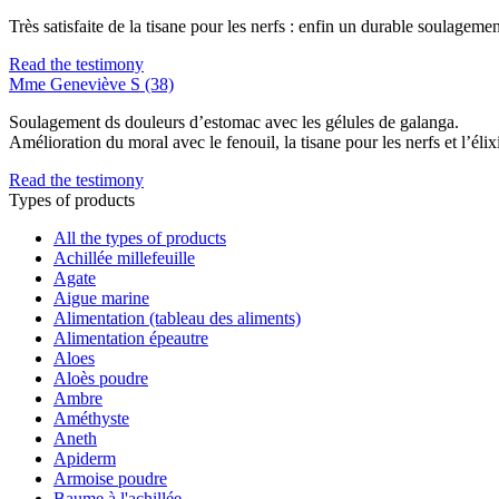
Très satisfaite de la tisane pour les nerfs : enfin un durable soulagem
Read the testimony
Mme Geneviève S (38)
Soulagement ds douleurs d’estomac avec les gélules de galanga.
Amélioration du moral avec le fenouil, la tisane pour les nerfs et l’élix
Read the testimony
Types of products
All the types of products
Achillée millefeuille
Agate
Aigue marine
Alimentation (tableau des aliments)
Alimentation épeautre
Aloes
Aloès poudre
Ambre
Améthyste
Aneth
Apiderm
Armoise poudre
Baume à l'achillée