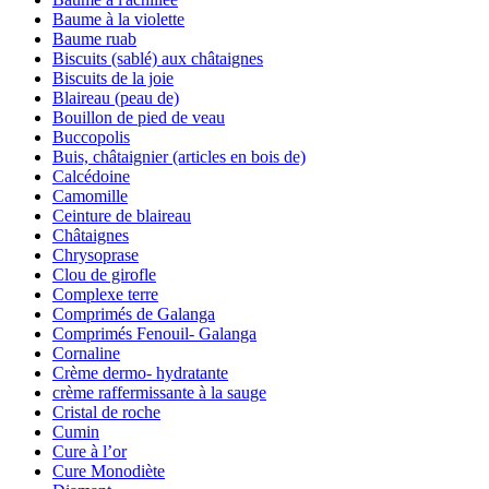
Baume à la violette
Baume ruab
Biscuits (sablé) aux châtaignes
Biscuits de la joie
Blaireau (peau de)
Bouillon de pied de veau
Buccopolis
Buis, châtaignier (articles en bois de)
Calcédoine
Camomille
Ceinture de blaireau
Châtaignes
Chrysoprase
Clou de girofle
Complexe terre
Comprimés de Galanga
Comprimés Fenouil- Galanga
Cornaline
Crème dermo- hydratante
crème raffermissante à la sauge
Cristal de roche
Cumin
Cure à l’or
Cure Monodiète