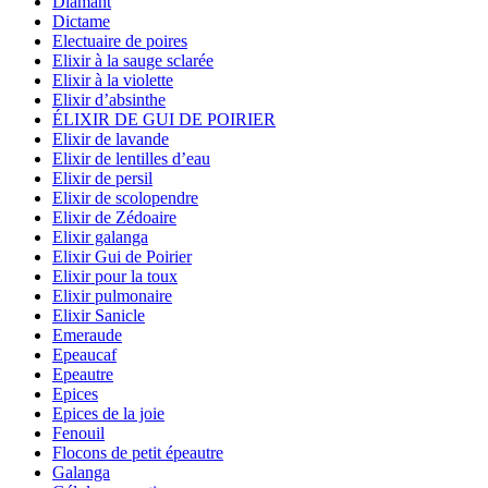
Diamant
Dictame
Electuaire de poires
Elixir à la sauge sclarée
Elixir à la violette
Elixir d’absinthe
ÉLIXIR DE GUI DE POIRIER
Elixir de lavande
Elixir de lentilles d’eau
Elixir de persil
Elixir de scolopendre
Elixir de Zédoaire
Elixir galanga
Elixir Gui de Poirier
Elixir pour la toux
Elixir pulmonaire
Elixir Sanicle
Emeraude
Epeaucaf
Epeautre
Epices
Epices de la joie
Fenouil
Flocons de petit épeautre
Galanga