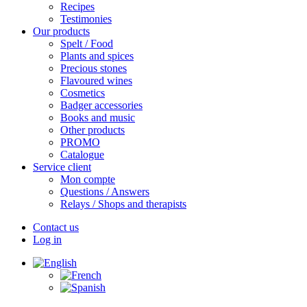
Recipes
Testimonies
Our products
Spelt / Food
Plants and spices
Precious stones
Flavoured wines
Cosmetics
Badger accessories
Books and music
Other products
PROMO
Catalogue
Service client
Mon compte
Questions / Answers
Relays / Shops and therapists
Contact us
Log in