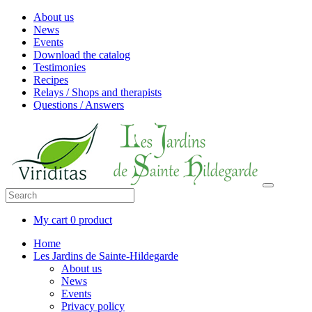
About us
News
Events
Download the catalog
Testimonies
Recipes
Relays / Shops and therapists
Questions / Answers
My cart
0 product
Home
Les Jardins de Sainte-Hildegarde
About us
News
Events
Privacy policy