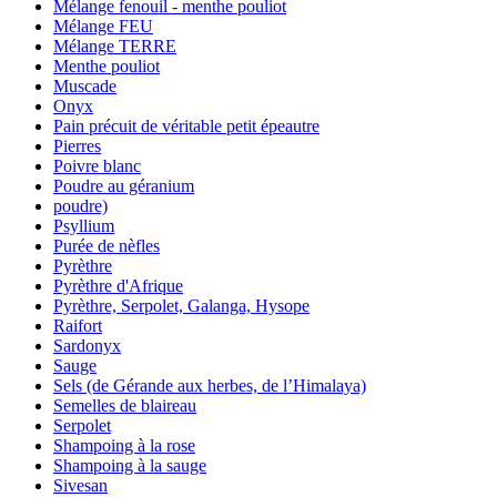
Mélange fenouil - menthe pouliot
Mélange FEU
Mélange TERRE
Menthe pouliot
Muscade
Onyx
Pain précuit de véritable petit épeautre
Pierres
Poivre blanc
Poudre au géranium
poudre)
Psyllium
Purée de nèfles
Pyrèthre
Pyrèthre d'Afrique
Pyrèthre, Serpolet, Galanga, Hysope
Raifort
Sardonyx
Sauge
Sels (de Gérande aux herbes, de l’Himalaya)
Semelles de blaireau
Serpolet
Shampoing à la rose
Shampoing à la sauge
Sivesan