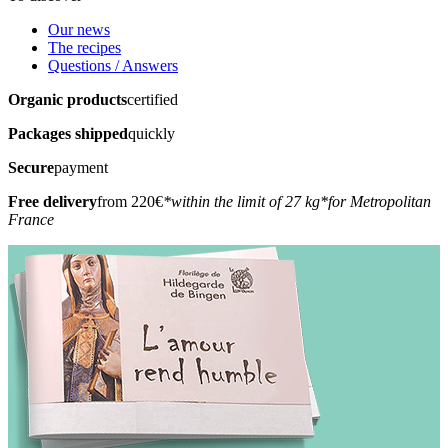
Our news
The recipes
Questions / Answers
Organic products
certified
Packages shipped
quickly
Secure
payment
Free delivery
from 220€
*within the limit of 27 kg
*for Metropolitan
France