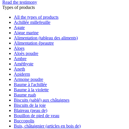
Read the testimony
Types of products
All the types of products
Achillée millefeuille
Agate
Aigue marine
Alimentation (tableau des aliments)
Alimentation épeautre
Aloes
Aloès poudre
Ambre
Améthyste
Aneth
Apiderm
Armoise poudre
Baume à l'achillée
Baume à la violette
Baume ruab
Biscuits (sablé) aux châtaignes
Biscuits de la joie
Blaireau (peau de)
Bouillon de pied de veau
Buccopolis
Buis, châtaignier (articles en bois de)