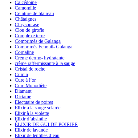
Calcédoine
Camomille
Ceinture de blaireau
Châtaignes
Chrysoprase
Clou de girofle
Complexe terre
Comprimés de Galanga
Comprimés Fenouil- Galanga
Cornaline
Crème dermo- hydratante
crème raffermissante à la sauge
Cristal de roche
Cumin
Cure à l’or
Cure Monodiète
Diamant
Dictame
Electuaire de poires
Elixir à la sauge sclarée
Elixir à la violette
Elixir d’absinthe
ÉLIXIR DE GUI DE POIRIER
Elixir de lavande
Elixir de lentilles d’eau