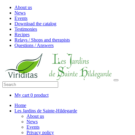
About us
News
Events
Download the catalog
Testimonies
Recipes
Relays / Shops and therapists
Questions / Answers
My cart
0 product
Home
Les Jardins de Sainte-Hildegarde
About us
News
Events
Privacy policy