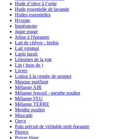
Huile d’olive à l’ortie
Huile essentielle de lavande
Huiles essentielles
Hysope
Impératoire
Jaspe rouge
Jeûne à l'épeautre
Lait de chèvre - brebis
Lait virginal
Lapis lazuli
Légumes de la joie
Lin ( tissu de )
Livres
Lotion à la cendre de prunier
Masque purifiant
Mélange AIR
Mélange fenouil - menthe pouliot
Mélange FEU
Mélange TERRE
Menthe pouliot
Muscade
Onyx
Pain précuit de véritable petit épeautre
Pierres
Poivre blanc