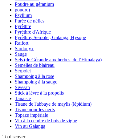
Poudre au géranium
poudre)
Psyllium
Purée de nèfles
Pyrèthre
Pyrèthre d'Afrique
Pyrèthre, Serpolet, Galanga, Hysope
Raifort
Sardonyx
Sauge
Sels (de Gérande aux herbes, de l’Himalaya)
Semelles de blaireau
Serpolet
Shampoing à la rose
Shampoing à la sauge
Sivesan
Stick à lèvre à la propolis
Tanaisie
Tisane de l'abbaye de maylis (lépidium)
Tisane pour les nerfs
Topaze impériale
Vin à la cendre de bois de vigne
Vin au Galanga
To discover