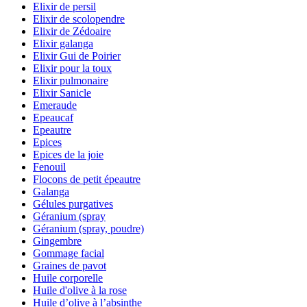
Elixir de persil
Elixir de scolopendre
Elixir de Zédoaire
Elixir galanga
Elixir Gui de Poirier
Elixir pour la toux
Elixir pulmonaire
Elixir Sanicle
Emeraude
Epeaucaf
Epeautre
Epices
Epices de la joie
Fenouil
Flocons de petit épeautre
Galanga
Gélules purgatives
Géranium (spray
Géranium (spray, poudre)
Gingembre
Gommage facial
Graines de pavot
Huile corporelle
Huile d'olive à la rose
Huile d’olive à l’absinthe