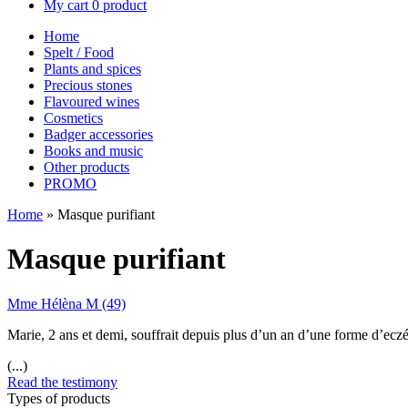
My cart
0 product
Home
Spelt / Food
Plants and spices
Precious stones
Flavoured wines
Cosmetics
Badger accessories
Books and music
Other products
PROMO
Home
»
Masque purifiant
Masque purifiant
Mme Hélèna M (49)
Marie, 2 ans et demi, souffrait depuis plus d’un an d’une forme d’ecz
(...)
Read the testimony
Types of products