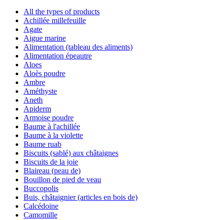
All the types of products
Achillée millefeuille
Agate
Aigue marine
Alimentation (tableau des aliments)
Alimentation épeautre
Aloes
Aloès poudre
Ambre
Améthyste
Aneth
Apiderm
Armoise poudre
Baume à l'achillée
Baume à la violette
Baume ruab
Biscuits (sablé) aux châtaignes
Biscuits de la joie
Blaireau (peau de)
Bouillon de pied de veau
Buccopolis
Buis, châtaignier (articles en bois de)
Calcédoine
Camomille