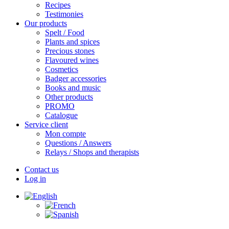
Recipes
Testimonies
Our products
Spelt / Food
Plants and spices
Precious stones
Flavoured wines
Cosmetics
Badger accessories
Books and music
Other products
PROMO
Catalogue
Service client
Mon compte
Questions / Answers
Relays / Shops and therapists
Contact us
Log in