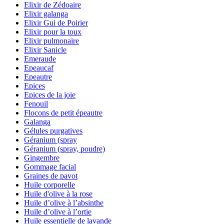
Elixir de Zédoaire
Elixir galanga
Elixir Gui de Poirier
Elixir pour la toux
Elixir pulmonaire
Elixir Sanicle
Emeraude
Epeaucaf
Epeautre
Epices
Epices de la joie
Fenouil
Flocons de petit épeautre
Galanga
Gélules purgatives
Géranium (spray
Géranium (spray, poudre)
Gingembre
Gommage facial
Graines de pavot
Huile corporelle
Huile d'olive à la rose
Huile d’olive à l’absinthe
Huile d’olive à l’ortie
Huile essentielle de lavande