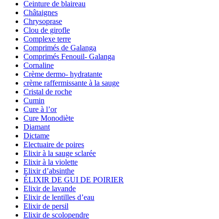
Ceinture de blaireau
Châtaignes
Chrysoprase
Clou de girofle
Complexe terre
Comprimés de Galanga
Comprimés Fenouil- Galanga
Cornaline
Crème dermo- hydratante
crème raffermissante à la sauge
Cristal de roche
Cumin
Cure à l’or
Cure Monodiète
Diamant
Dictame
Electuaire de poires
Elixir à la sauge sclarée
Elixir à la violette
Elixir d’absinthe
ÉLIXIR DE GUI DE POIRIER
Elixir de lavande
Elixir de lentilles d’eau
Elixir de persil
Elixir de scolopendre