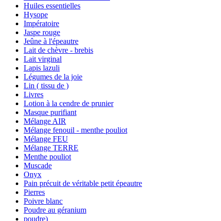
Huiles essentielles
Hysope
Impératoire
Jaspe rouge
Jeûne à l'épeautre
Lait de chèvre - brebis
Lait virginal
Lapis lazuli
Légumes de la joie
Lin ( tissu de )
Livres
Lotion à la cendre de prunier
Masque purifiant
Mélange AIR
Mélange fenouil - menthe pouliot
Mélange FEU
Mélange TERRE
Menthe pouliot
Muscade
Onyx
Pain précuit de véritable petit épeautre
Pierres
Poivre blanc
Poudre au géranium
poudre)