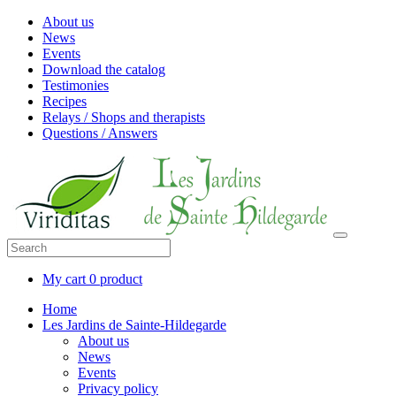
About us
News
Events
Download the catalog
Testimonies
Recipes
Relays / Shops and therapists
Questions / Answers
My cart
0 product
Home
Les Jardins de Sainte-Hildegarde
About us
News
Events
Privacy policy