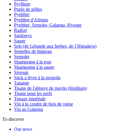
Psyllium
Purée de nèfles
Pyrèthre
Pyrèthre d'Afrique
Pyrèthre, Serpolet, Galanga, Hysope
Raifort
Sardonyx
Sauge
Sels (de Gérande aux herbes, de l’Himalaya)
Semelles de blaireau
Serpolet
Shampoing à la rose
Shampoing à la sauge
Sivesan
Stick à lèvre à la propolis
Tanaisie
Tisane de l'abbaye de maylis (lépidium)
Tisane pour les nerfs
Topaze impériale
Vin à la cendre de bois de vigne
Vin au Galanga
To discover
Our news