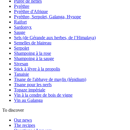
Purée de nèfles
Pyrèthre
Pyrèthre d'Afrique
Pyrèthre, Serpolet, Galanga, Hysope
Raifort
Sardonyx
Sauge
Sels (de Gérande aux herbes, de l’Himalaya)
Semelles de blaireau
Serpolet
Shampoing à la rose
Shampoing à la sauge
Sivesan
Stick à lèvre à la propolis
Tanaisie
Tisane de l'abbaye de maylis (lépidium)
Tisane pour les nerfs
Topaze impériale
Vin à la cendre de bois de vigne
Vin au Galanga
To discover
Our news
The recipes