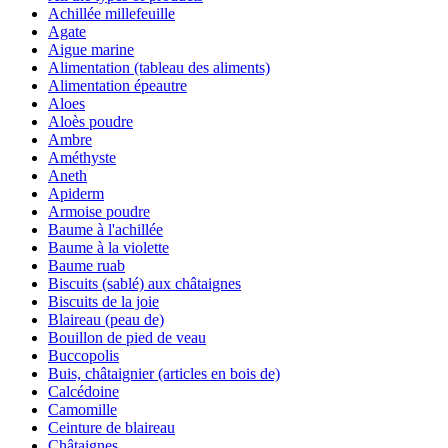
Achillée millefeuille
Agate
Aigue marine
Alimentation (tableau des aliments)
Alimentation épeautre
Aloes
Aloès poudre
Ambre
Améthyste
Aneth
Apiderm
Armoise poudre
Baume à l'achillée
Baume à la violette
Baume ruab
Biscuits (sablé) aux châtaignes
Biscuits de la joie
Blaireau (peau de)
Bouillon de pied de veau
Buccopolis
Buis, châtaignier (articles en bois de)
Calcédoine
Camomille
Ceinture de blaireau
Châtaignes