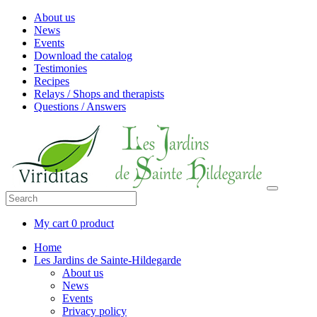
About us
News
Events
Download the catalog
Testimonies
Recipes
Relays / Shops and therapists
Questions / Answers
My cart
0 product
Home
Les Jardins de Sainte-Hildegarde
About us
News
Events
Privacy policy