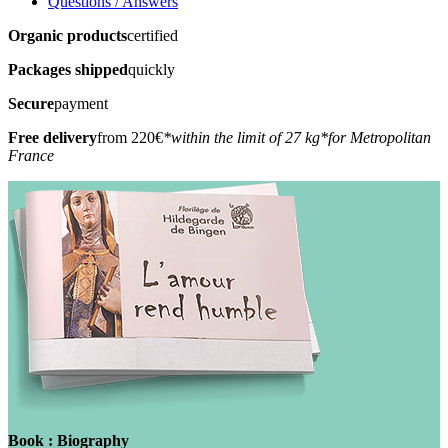
Questions / Answers
Organic products
certified
Packages shipped
quickly
Secure
payment
Free delivery
from 220€
*within the limit of 27 kg
*for Metropolitan
France
Book : Biography