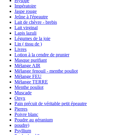
Hysope
Impératoire
Jaspe rouge
Jeûne à l'épeautre
Lait de chèvre - brebis
Lait virginal
Lapis lazuli
Légumes de la joie
Lin ( tissu de )
Livres
Lotion à la cendre de prunier
Masque purifiant
Mélange AIR
Mélange fenouil - menthe pouliot
Mélange FEU
Mélange TERRE
Menthe pouliot
Muscade
Onyx
Pain précuit de véritable petit épeautre
Pierres
Poivre blanc
Poudre au géranium
poudre)
Psyllium