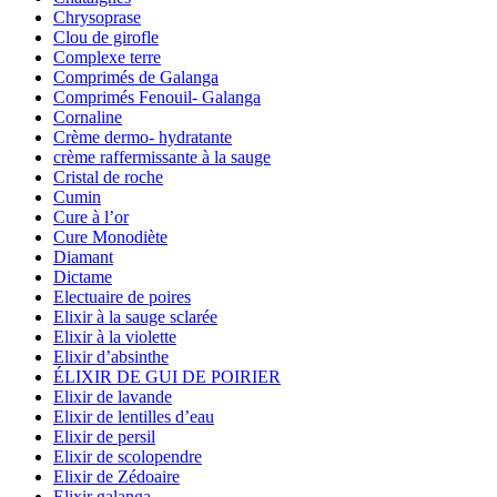
Chrysoprase
Clou de girofle
Complexe terre
Comprimés de Galanga
Comprimés Fenouil- Galanga
Cornaline
Crème dermo- hydratante
crème raffermissante à la sauge
Cristal de roche
Cumin
Cure à l’or
Cure Monodiète
Diamant
Dictame
Electuaire de poires
Elixir à la sauge sclarée
Elixir à la violette
Elixir d’absinthe
ÉLIXIR DE GUI DE POIRIER
Elixir de lavande
Elixir de lentilles d’eau
Elixir de persil
Elixir de scolopendre
Elixir de Zédoaire
Elixir galanga