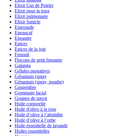
Elixir Gui de Poirier
Elixir pour la toux
Elixir pulmonaire
Elixir Sanicle
Emeraude
Epeaucaf
Epeautre
Epices
Epices de la joie
Fenouil
Flocons de petit épeautre
Galanga
Gélules purgatives
Géranium (spray
Géranium (spray, poudre)
Gingembre
Gommage facial
Graines de pavot
Huile corporelle
Huile d'olive à la rose
Huile d’olive à l’absinthe
Huile d’olive à l’ortie
Huile essentielle de lavande
Huiles essentielles