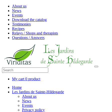
About us
News
Events
Download the catalog
Testimonies
Recipes
Relays / Shops and therapists
Questions / Answers
My cart
0 product
Home
Les Jardins de Sainte-Hildegarde
About us
News
Events
Privacy policy