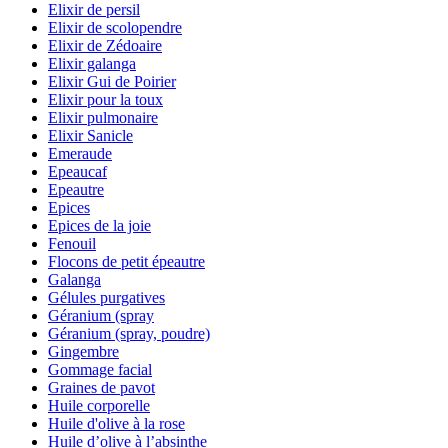
Elixir de persil
Elixir de scolopendre
Elixir de Zédoaire
Elixir galanga
Elixir Gui de Poirier
Elixir pour la toux
Elixir pulmonaire
Elixir Sanicle
Emeraude
Epeaucaf
Epeautre
Epices
Epices de la joie
Fenouil
Flocons de petit épeautre
Galanga
Gélules purgatives
Géranium (spray
Géranium (spray, poudre)
Gingembre
Gommage facial
Graines de pavot
Huile corporelle
Huile d'olive à la rose
Huile d’olive à l’absinthe