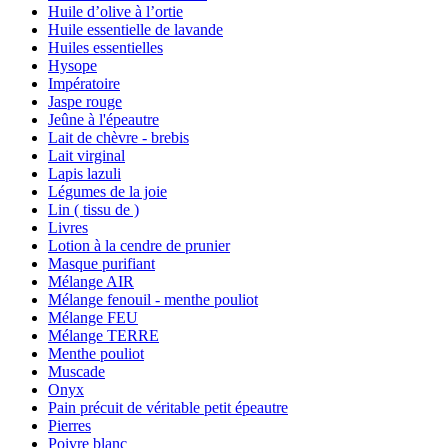
Huile d’olive à l’ortie
Huile essentielle de lavande
Huiles essentielles
Hysope
Impératoire
Jaspe rouge
Jeûne à l'épeautre
Lait de chèvre - brebis
Lait virginal
Lapis lazuli
Légumes de la joie
Lin ( tissu de )
Livres
Lotion à la cendre de prunier
Masque purifiant
Mélange AIR
Mélange fenouil - menthe pouliot
Mélange FEU
Mélange TERRE
Menthe pouliot
Muscade
Onyx
Pain précuit de véritable petit épeautre
Pierres
Poivre blanc