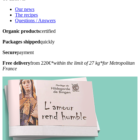
Our news
The recipes
Questions / Answers
Organic products
certified
Packages shipped
quickly
Secure
payment
Free delivery
from 220€
*within the limit of 27 kg
*for Metropolitan
France