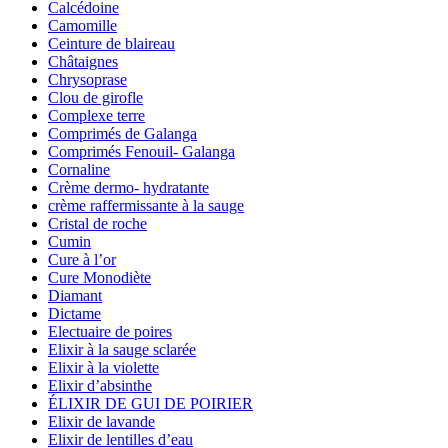
Calcédoine
Camomille
Ceinture de blaireau
Châtaignes
Chrysoprase
Clou de girofle
Complexe terre
Comprimés de Galanga
Comprimés Fenouil- Galanga
Cornaline
Crème dermo- hydratante
crème raffermissante à la sauge
Cristal de roche
Cumin
Cure à l’or
Cure Monodiète
Diamant
Dictame
Electuaire de poires
Elixir à la sauge sclarée
Elixir à la violette
Elixir d’absinthe
ÉLIXIR DE GUI DE POIRIER
Elixir de lavande
Elixir de lentilles d’eau