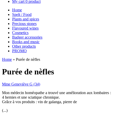
My cart
0 product
Home
Spelt / Food
Plants and spices
Precious stones
Flavoured wines
Cosmetics
Badger accessories
Books and music
Other products
PROMO
Home
»
Purée de nèfles
Purée de nèfles
Mme Geneviève G (34)
Mon médecin homéopathe a trouvé une amélioration aux lombaires :
4 hernies et une sciatique chronique.
Grâce à vos produits : vin de galanga, pierre de
(...)