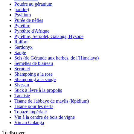
Poudre au géranium
poudre)
Psyllium
Purée de nèfles
Pyrèthre
Pyrèthre d'Afrique
Pyrèthre, Serpolet, Galanga, Hysope
Raifort
Sardonyx
Sauge
Sels (de Gérande aux herbes, de l’Himalaya)
Semelles de blaireau
Serpolet
Shampoing à la rose
Shampoing à la sauge
Sivesan
Stick à lèvre à la propolis
Tanaisie
Tisane de l'abbaye de maylis (lépidium)
Tisane pour les nerfs
Topaze impériale
Vin à la cendre de bois de vigne
Vin au Galanga
To discover