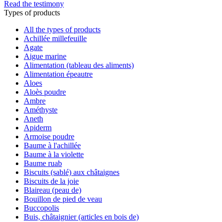
Read the testimony
Types of products
All the types of products
Achillée millefeuille
Agate
Aigue marine
Alimentation (tableau des aliments)
Alimentation épeautre
Aloes
Aloès poudre
Ambre
Améthyste
Aneth
Apiderm
Armoise poudre
Baume à l'achillée
Baume à la violette
Baume ruab
Biscuits (sablé) aux châtaignes
Biscuits de la joie
Blaireau (peau de)
Bouillon de pied de veau
Buccopolis
Buis, châtaignier (articles en bois de)