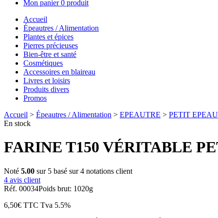
Mon panier
0 produit
Accueil
Épeautres / Alimentation
Plantes et épices
Pierres précieuses
Bien-être et santé
Cosmétiques
Accessoires en blaireau
Livres et loisirs
Produits divers
Promos
Accueil
>
Épeautres / Alimentation
>
EPEAUTRE
>
PETIT EPEA
En stock
FARINE T150 VÉRITABLE P
Noté
5.00
sur 5 basé sur
4
notations client
4
avis client
Réf. 00034
Poids brut: 1020g
6,50
€
TTC
Tva 5.5%