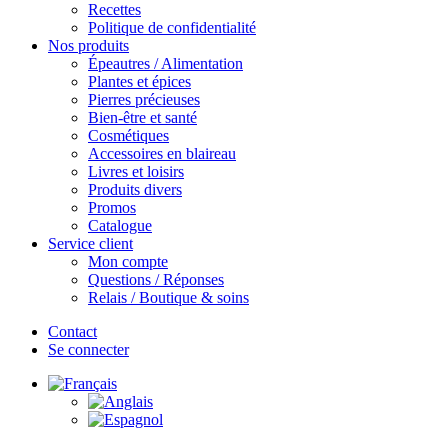
Recettes
Politique de confidentialité
Nos produits
Épeautres / Alimentation
Plantes et épices
Pierres précieuses
Bien-être et santé
Cosmétiques
Accessoires en blaireau
Livres et loisirs
Produits divers
Promos
Catalogue
Service client
Mon compte
Questions / Réponses
Relais / Boutique & soins
Contact
Se connecter