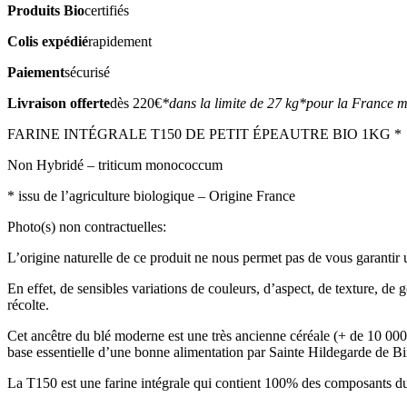
Produits Bio
certifiés
Colis expédié
rapidement
Paiement
sécurisé
Livraison offerte
dès 220€
*dans la limite de 27 kg
*pour la France m
FARINE INTÉGRALE T150 DE PETIT ÉPEAUTRE BIO 1KG *
Non Hybridé – triticum monococcum
* issu de l’agriculture biologique – Origine France
Photo(s) non contractuelles:
L’origine naturelle de ce produit ne nous permet pas de vous garantir un
En effet, de sensibles variations de couleurs, d’aspect, de texture, de 
récolte.
Cet ancêtre du blé moderne est une très ancienne céréale (+ de 10 000 a
base essentielle d’une bonne alimentation par Sainte Hildegarde de B
La T150 est une farine intégrale qui contient 100% des composants du