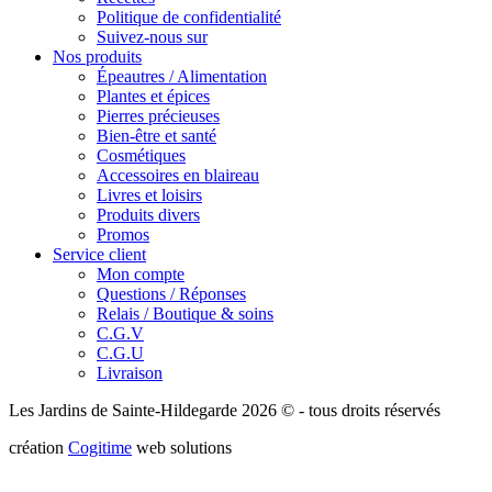
Politique de confidentialité
Suivez-nous sur
Nos produits
Épeautres / Alimentation
Plantes et épices
Pierres précieuses
Bien-être et santé
Cosmétiques
Accessoires en blaireau
Livres et loisirs
Produits divers
Promos
Service client
Mon compte
Questions / Réponses
Relais / Boutique & soins
C.G.V
C.G.U
Livraison
Les Jardins de Sainte-Hildegarde 2026 © - tous droits réservés
création
Cogitime
web solutions