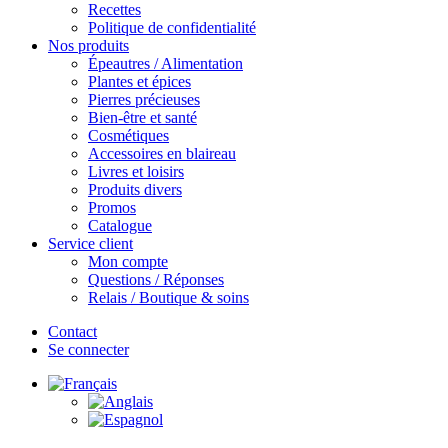
Recettes
Politique de confidentialité
Nos produits
Épeautres / Alimentation
Plantes et épices
Pierres précieuses
Bien-être et santé
Cosmétiques
Accessoires en blaireau
Livres et loisirs
Produits divers
Promos
Catalogue
Service client
Mon compte
Questions / Réponses
Relais / Boutique & soins
Contact
Se connecter